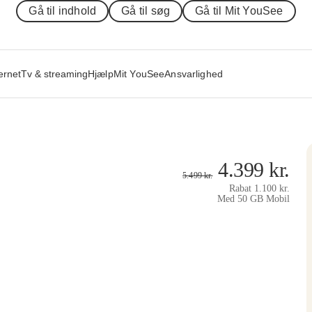
Gå til indhold
Gå til søg
Gå til Mit YouSee
ernet
Tv & streaming
Hjælp
Mit YouSee
Ansvarlighed
4.399
kr.
5.499
kr.
Rabat
1.100
kr.
Med 50 GB Mobil