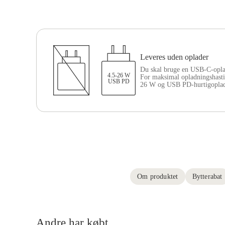
Leveres uden oplader
Du skal bruge en USB-C-opla
4.5-26 W
For maksimal opladningshasti
USB PD
26 W og USB PD-hurtigoplad
Om produktet
Bytterabat
Andre har købt