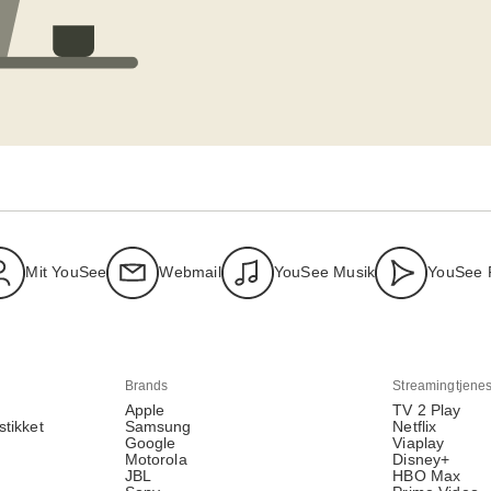
Mit YouSee
Webmail
YouSee Musik
YouSee 
Brands
Streamingtjenes
Apple
TV 2 Play
stikket
Samsung
Netflix
Google
Viaplay
Motorola
Disney+
JBL
HBO Max