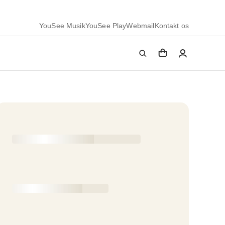
YouSee Musik
YouSee Play
Webmail
Kontakt os