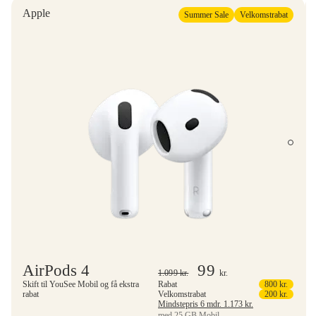
Apple
Summer Sale
Velkomstrabat
AirPods 4
99
1.099
kr.
kr.
Skift til YouSee Mobil og få ekstra
Rabat
800
kr.
rabat
Velkomstrabat
200
kr.
Mindstepris 6 mdr.
1.173
kr.
med 25 GB Mobil