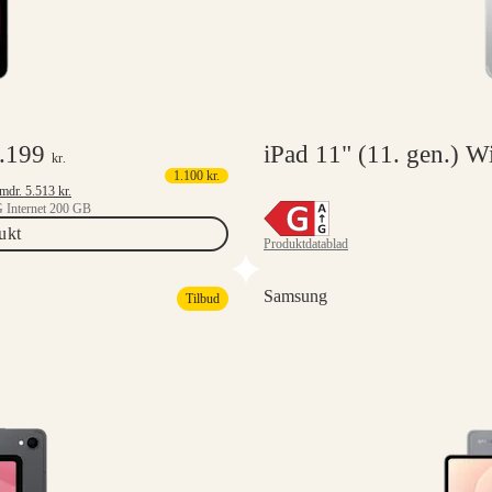
.199
iPad 11" (11. gen.) W
kr.
1.100
kr.
Mindstepris 6 mdr.
5.513
kr.
 Internet 200 GB
ukt
Produktdatablad
Samsung
Tilbud