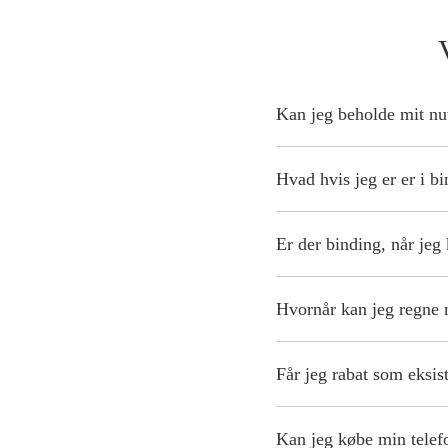
Kan jeg beholde mit 
Uanset om du er ny kun
Hvad hvis jeg er er i b
Hvis du er i binding, n
regning.
Er der binding, når jeg
Ja, køber du produktet
abonnement, du vælger
Hvornår kan jeg regne 
Køber du derimod produ
Vær opmærksom på, at b
Den normale leveringst
Får jeg rabat som eksi
Der kan være en rabat 
kan få rabat.
Kan jeg købe min telef