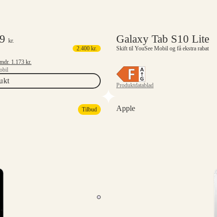
99
Galaxy Tab S10 Lite
kr.
2.400
kr.
Skift til YouSee Mobil og få ekstra rabat
Mindstepris 6 mdr.
1.173
kr.
bil
ukt
Produktdatablad
Apple
Tilbud