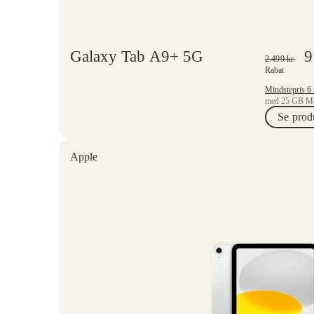
Galaxy Tab A9+ 5G
2.499
kr.
Rabat
med 25 GB Mo
Se prod
Apple