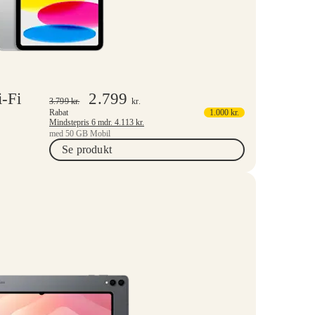
i-Fi
2.799
3.799
kr.
kr.
Rabat
1.000
kr.
Mindstepris 6 mdr.
4.113
kr.
med 50 GB Mobil
Se produkt