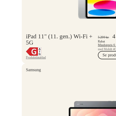
iPad 11" (11. gen.) Wi-Fi +
4
5.299
kr.
5G
Rabat
med Mobilt 4G
Se prod
Produktdatablad
Samsung