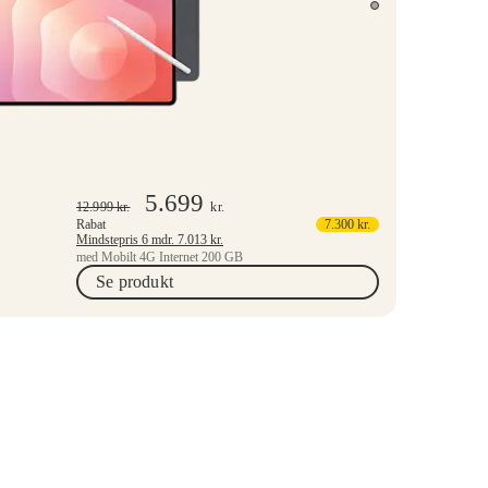
5.699
12.999
kr.
kr.
Rabat
7.300
kr.
Mindstepris 6 mdr.
7.013
kr.
med Mobilt 4G Internet 200 GB
Se produkt