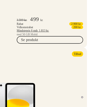
499
3.599
kr.
kr.
Rabat
2.900
kr.
Velkomstrabat
200
kr.
Mindstepris 6 mdr.
1.813
kr.
med 50 GB Mobil
Se produkt
Tilbud