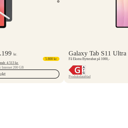
.199
Galaxy Tab S11 Ultra
kr.
5.800
kr.
Få Ekstra Bytterabat på 1000,-
Mindstepris 6 mdr.
4.513
kr.
 Internet 200 GB
ukt
Produktdatablad