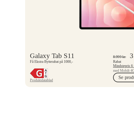
Galaxy Tab S11
3
8.999
kr.
Få Ekstra Bytterabat på 1000,-
Rabat
med Mobilt 4G
Se prod
Produktdatablad