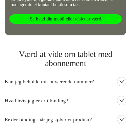
modtager du et kontant beløb som tak.
Se hvad din mobil eller tablet er værd
Værd at vide om tablet med
abonnement
Kan jeg beholde mit nuværende nummer?
Uanset om du er ny kunde eller eksisterende kunde, kan du
beholde dit nuværende nummer.
Hvad hvis jeg er er i binding?
Hvis du er i binding, når du køber et nyt produkt, vil du blive
opkrævet for restbindingen på din næste regning.
Er der binding, når jeg køber et produkt?