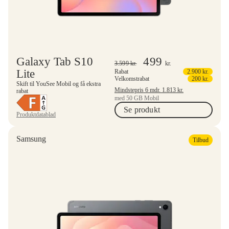
Galaxy Tab S10
499
3.599
kr.
kr.
Lite
Rabat
2.900
kr.
Velkomstrabat
200
kr.
Skift til YouSee Mobil og få ekstra
Mindstepris 6 mdr.
1.813
kr.
rabat
med 50 GB Mobil
Se produkt
Produktdatablad
Samsung
Tilbud