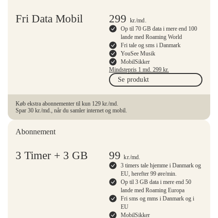
Fri Data Mobil
299
kr.
/md.
Op til 70 GB data i mere end 100
lande med Roaming World
Fri tale og sms i Danmark
YouSee Musik
MobilSikker
Mindstepris 1 md.
299
kr.
Se produkt
Køb ekstra abonnementer til kun 129 kr./md.
Spar 30 kr./md., når du samler internet og mobil.
Abonnement
3 Timer + 3 GB
99
kr.
/md.
3 timers tale hjemme i Danmark og
EU, herefter 99 øre/min.
Op til 3 GB data i mere end 50
lande med Roaming Europa
Fri sms og mms i Danmark og i
EU
MobilSikker