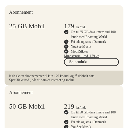
Abonnement
25 GB Mobil
179
kr.
/md.
Op til 25 GB data i mere end 100
lande med Roaming World
Fri tale og sms i Danmark
YouSee Musik
MobilSikker
Mindstepris 1 md.
179
kr.
Se produkt
Køb ekstra abonnementer til kun 129 kr./md. og få dobbelt data.
Spar 30 kr./md., når du samler internet og mobil.
Abonnement
50 GB Mobil
219
kr.
/md.
Op til 50 GB data i mere end 100
lande med Roaming World
Fri tale og sms i Danmark
YouSee Musik