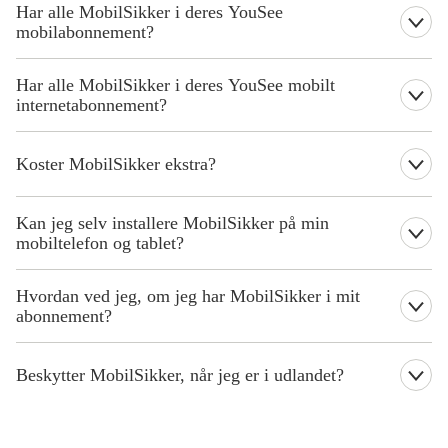
Har alle MobilSikker i deres YouSee
mobilabonnement?
Alle mobilabonnementer fra YouSee har mobilsikker med i deres
Har alle MobilSikker i deres YouSee mobilt
abonnement.
internetabonnement?
Alle mobilt internetabonnementer fra YouSee har mobilsikker
med i deres abonnement.
Koster MobilSikker ekstra?
Sikkerhedsløsningen MobilSikker koster ikke ekstra. Det følger
Kan jeg selv installere MobilSikker på min
automatisk med dit mobil- og mobilt internetabonnement.
mobiltelefon og tablet?
Nej, du kan ikke selv installere MobilSikker.
Hvordan ved jeg, om jeg har MobilSikker i mit
abonnement?
Det kan du se under ”tilkøb”. Det følger automatisk med dit
mobil- og mobilt internetabonnement, og koster ikke ekstra.
Beskytter MobilSikker, når jeg er i udlandet?
Ja, du er beskyttet på samme måde, som når du er på mobilnettet i
Danmark.