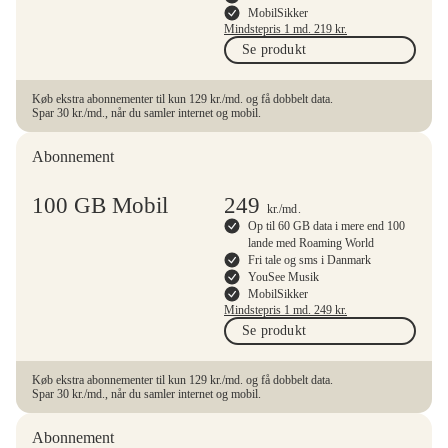
MobilSikker
Mindstepris 1 md.
219
kr.
Se produkt
Køb ekstra abonnementer til kun 129 kr./md. og få dobbelt data.
Spar 30 kr./md., når du samler internet og mobil.
Abonnement
100 GB Mobil
249
kr.
/md.
Op til 60 GB data i mere end 100
lande med Roaming World
Fri tale og sms i Danmark
YouSee Musik
MobilSikker
Mindstepris 1 md.
249
kr.
Se produkt
Køb ekstra abonnementer til kun 129 kr./md. og få dobbelt data.
Spar 30 kr./md., når du samler internet og mobil.
Abonnement