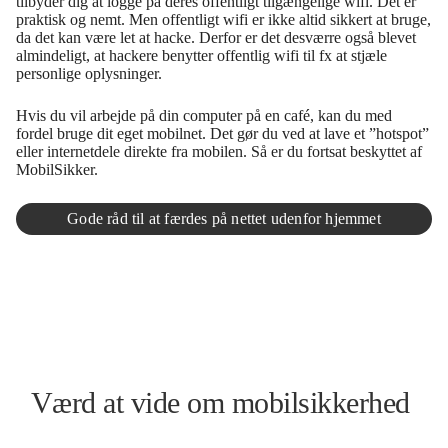
tilbyder dig at logge på deres offentligt tilgængelige wifi. Det er
praktisk og nemt. Men offentligt wifi er ikke altid sikkert at bruge,
da det kan være let at hacke. Derfor er det desværre også blevet
almindeligt, at hackere benytter offentlig wifi til fx at stjæle
personlige oplysninger.
Hvis du vil arbejde på din computer på en café, kan du med
fordel bruge dit eget mobilnet. Det gør du ved at lave et ”hotspot”
eller internetdele direkte fra mobilen. Så er du fortsat beskyttet af
MobilSikker.
Gode råd til at færdes på nettet udenfor hjemmet
Værd at vide om mobilsikkerhed