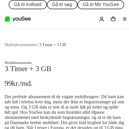
Gå til indhold
Gå til søg
Gå til Mit YouSee
Mobilabonnementer
/
3 Timer + 3 GB
Mobilabonnementer
3 Timer + 3 GB
99
kr.
/md.
Det perfekte abonnement til de yngste mobilbrugere. Dit barn kan
tale lidt i telefon hver dag, mens der ikke er begrænsninger på sms
og mms. Og 3 GB data er nok til at surfe lidt på nettet og spille
lidt spil. Hos YouSee kan du som forælder altid tilpasse
abonnementet med beskyttende begrænsninger, og så er dit barn
på Danmarks bedste mobilnet. Det giver fuld tryghed for både dig
og dit barn. Når I rejser i Europa, er der desuden op til 3 GB data,