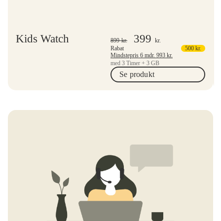
Kids Watch
399
899
kr.
kr.
Rabat
500
kr.
Mindstepris 6 mdr.
993
kr.
med 3 Timer + 3 GB
Se produkt