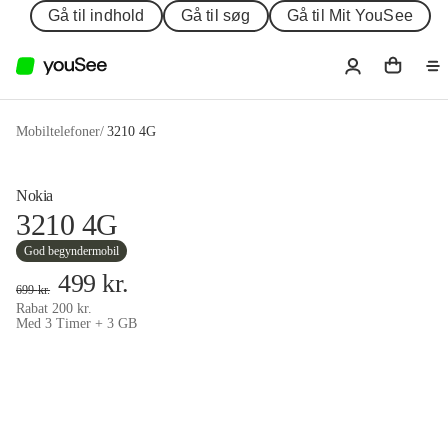
Gå til indhold
Gå til søg
Gå til Mit YouSee
Mobiltelefoner
/
3210 4G
Nokia
3210 4G
God begyndermobil
499
kr.
699
kr.
Rabat
200
kr.
Med 3 Timer + 3 GB