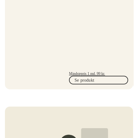
Mindstepris 1 md.
99
kr.
Se produkt