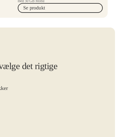
med 50 GB Mobil
Se produkt
vælge det rigtige
kker