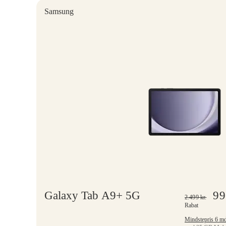
Samsung
Galaxy Tab A9+ 5G
9
2.499
kr.
Rabat
Mindstepr