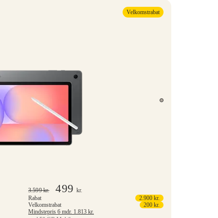
Velkomstrabat
499
3.599
kr.
kr.
Rabat
2.900
kr.
Velkomstrabat
200
kr.
Mindstepris 6 mdr.
1.813
kr.