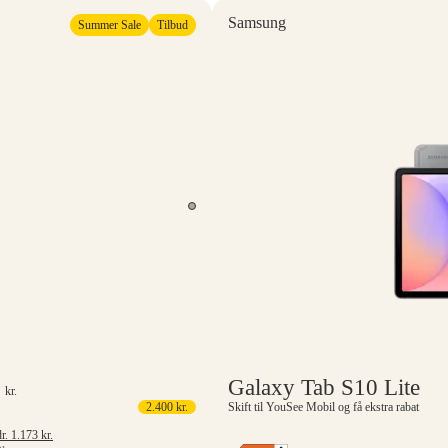
Samsung
Summer Sale
Tilbud
9
Galaxy Tab S10 Lite
kr.
2.400
kr.
Skift til YouSee Mobil og få ekstra rabat
is 6 mdr.
1.173
kr.