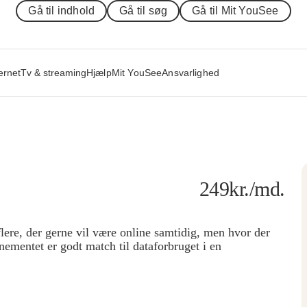
Gå til indhold
Gå til søg
Gå til Mit YouSee
ernet
Tv & streaming
Hjælp
Mit YouSee
Ansvarlighed
249
kr.
/md.
lere, der gerne vil være online samtidig, men hvor der
ementet er godt match til dataforbruget i en