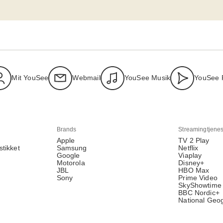
Mit YouSee
Webmail
YouSee Musik
YouSee 
Brands
Streamingtjenes
Apple
TV 2 Play
stikket
Samsung
Netflix
Google
Viaplay
Motorola
Disney+
JBL
HBO Max
Sony
Prime Video
SkyShowtime
BBC Nordic+
National Geo