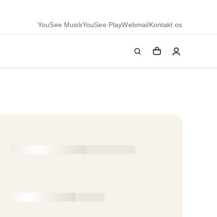
YouSee Musik
YouSee Play
Webmail
Kontakt os