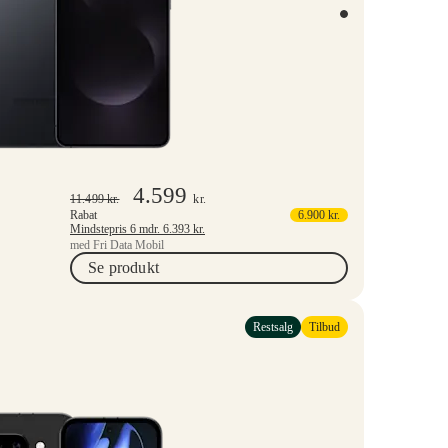
4.599
11.499
kr.
kr.
Rabat
6.900
kr.
Mindstepris 6 mdr.
6.393
kr.
med Fri Data Mobil
Se produkt
Restsalg
Tilbud