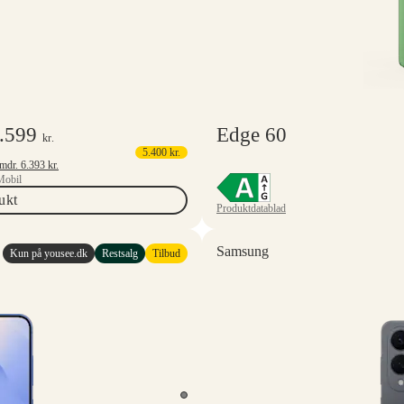
.599
Edge 60
kr.
5.400
kr.
Mindstepris 6 mdr.
6.393
kr.
Mobil
ukt
Produktdatablad
Samsung
Kun på yousee.dk
Restsalg
Tilbud