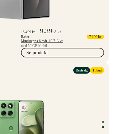
9.399
16.499
kr.
kr.
Rabat
7.100
kr.
Mindstepris 6 mdr.
10.713
kr.
med 50 GB Mobil
Se produkt
Restsalg
Tilbud