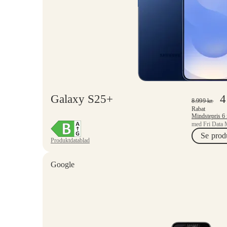
Galaxy S25+
4
8.999
kr.
Rabat
med Fri Data 
Se prod
Produktdatablad
Google