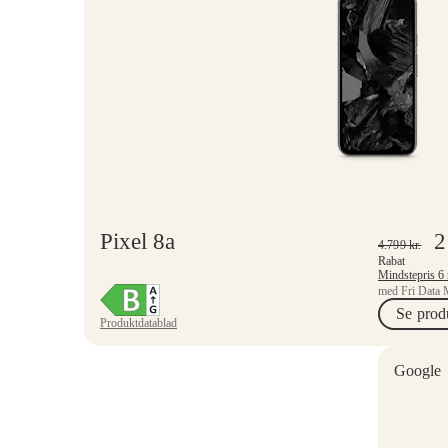
Pixel 8a
2
4.799
kr.
Rabat
med Fri Data 
Se prod
Produktdatablad
Google