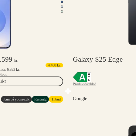
.599
Galaxy S25 Edge
kr.
4.400
kr.
Mindstepris 6 mdr.
6.393
kr.
Mobil
ukt
Produktdatablad
Google
Kun på yousee.dk
Restsalg
Tilbud