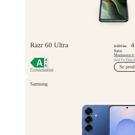
Razr 60 Ultra
4
9.999
kr.
Rabat
med Fri Data 
Se prod
Produktdatablad
Samsung