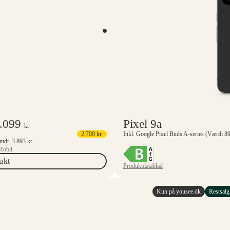
.099
Pixel 9a
kr.
2.700
kr.
Inkl. Google Pixel Buds A-series (Værdi 89
Mindstepris 6 mdr.
3.893
kr.
Mobil
ukt
Produktdatablad
Kun på yousee.dk
Restsalg