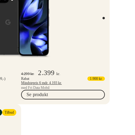
2.399
4.299
kr.
kr.
9,-)
Rabat
1.900
kr.
Mindstepris 6 mdr.
4.193
kr.
med Fri Data Mobil
Se produkt
Tilbud