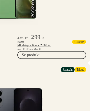
299
3.599
kr.
kr.
Rabat
3.300
kr.
Mindstepris 6 mdr.
2.093
kr.
med Fri Data Mobil
Se produkt
Restsalg
Tilbud