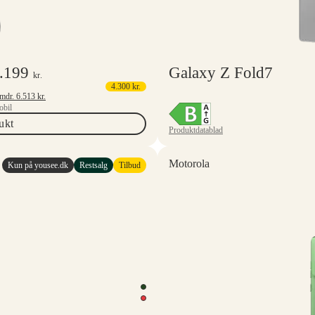
.199
Galaxy Z Fold7
kr.
4.300
kr.
Mindstepris 6 mdr.
6.513
kr.
bil
ukt
Produktdatablad
Motorola
Kun på yousee.dk
Restsalg
Tilbud