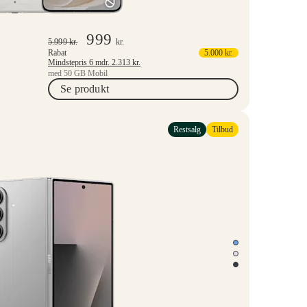
999
5.999
kr.
kr.
Rabat
5.000
kr.
Mindstepris 6 mdr.
2.313
kr.
med 50 GB Mobil
Se produkt
Restsalg
Tilbud