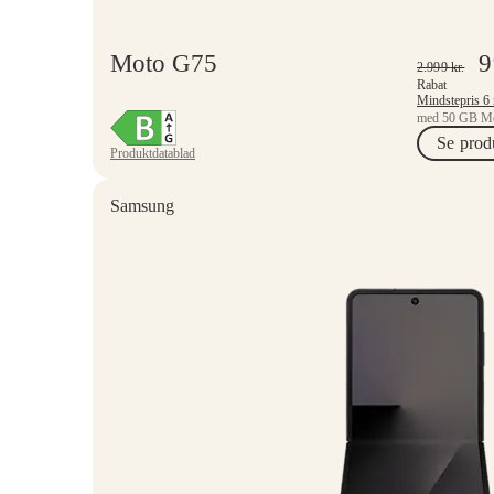
Moto G75
2.999
kr.
Rabat
med 50 GB Mo
Se prod
Produktdatablad
Samsung