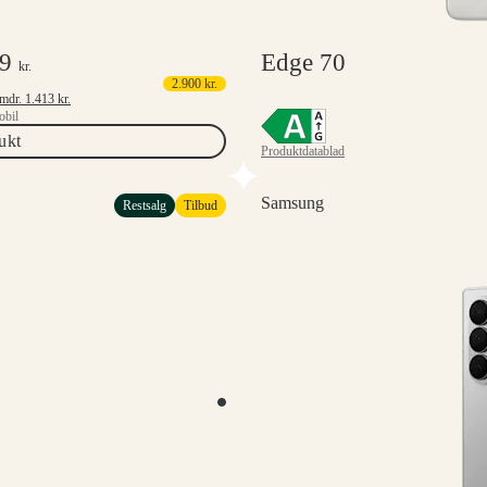
99
Edge 70
kr.
2.900
kr.
Mindstepris 6 mdr.
1.413
kr.
bil
ukt
Produktdatablad
Samsung
Restsalg
Tilbud