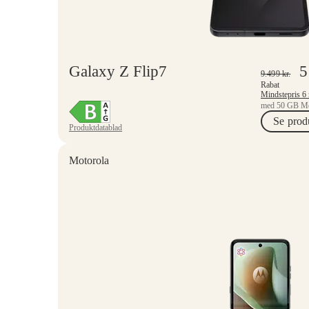
Galaxy Z Flip7
5
9.499
kr.
Rabat
med 50 GB Mo
Se prod
Produktdatablad
Motorola