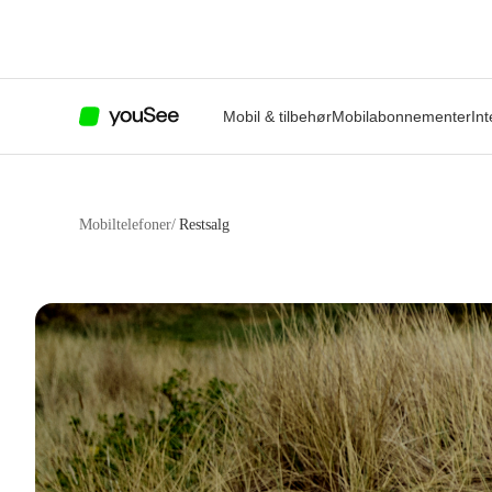
Mobil & tilbehør
Mobilabonnementer
Int
Mobiltelefoner
/
Restsalg