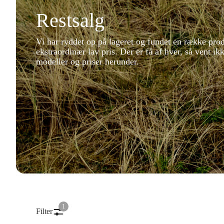
Restsalg
Vi har ryddet op på lageret og fundet en række prod
ekstraordinær lav pris. Der er få af hver, så vent ik
modeller og priser herunder.
1
Filter