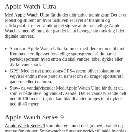
Apple Watch Ultra
Med
Apple Watch Ultra
får du det ultimative træningsur. Det er et
robust og stilrent ur, hvor urskiven er lavet af titanium og
safirkrystal. Uret er samtidig det største af de forskellige Apple
Watches med 49 mm, der gør det let at bevæge sig omkring i det
digitale univers.
Sportsur:
Apple Watch Ultra kommer med flere remme til uret.
Remmene er tilpasset forskellige sportsgrene, så du har et
perfekt sportsur, hvad enten du skal vandre, løbe, dykke eller
dyrke vandsport.
GPS:
Med et nyt præcisions-GPS-system bliver lokation og
vejviser endnu mere præcist, uanset om du bruger sportsuret i
gaderne eller i naturen.
Støv- og vandafvisende:
Med Apple Watch Ultra får du et ur,
som er både støv- og vandafvisende. Det er vandafvisende helt
ned til 100 meter, og det kan blandt andet bruges til at dykke
ned til 40 meter.
Apple Watch Series 9
Apple Watch Series 9
kombinerer smukt design med kvalitet og
mange funktioner. Smartwatchet fungerer perfekt til både hverdag