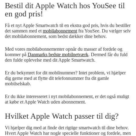
funktion til dig, der vil holde øje med sundhed og
Bestil dit Apple Watch hos YouSee til
træningsintensitet.
en god pris!
Få et nyt Apple Smartwatch til en ekstra god pris, hvis du bestiller
det sammen med et
mobilabonnement
fra YouSee. Du vælger selv
det mobilabonnement, som bedst dækker dine behov.
Med vores mobilabonnementer opnår du masser af fordele og
kommer på
Danmarks bedste mobilnetværk
. Dermed får du fuld
den fulde oplevelse med dit Apple Smartwatch.
Er du bekymret for dit mobilnummer? Intet problem, vi hjælper
dig gerne med at flytte dit telefonnummer fra dit gamle
mobilselskab.
Er du ikke interesseret i nyt mobilabonnement, er det også muligt
at købe et Apple Watch uden abonnement.
Hvilket Apple Watch passer til dig?
Vi hjælper dig med at finde det rigtige smartwatch til dine behov.
Hvert Apple Watch har nogle specielle funktioner og fordele, men