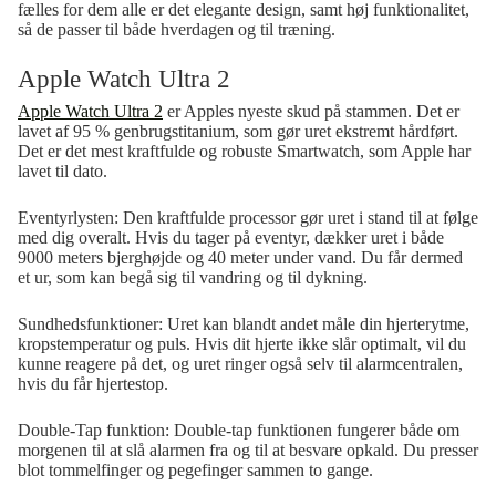
fælles for dem alle er det elegante design, samt høj funktionalitet,
så de passer til både hverdagen og til træning.
Apple Watch Ultra 2
Apple Watch Ultra 2
er Apples nyeste skud på stammen. Det er
lavet af 95 % genbrugstitanium, som gør uret ekstremt hårdført.
Det er det mest kraftfulde og robuste Smartwatch, som Apple har
lavet til dato.
Eventyrlysten:
Den kraftfulde processor gør uret i stand til at følge
med dig overalt. Hvis du tager på eventyr, dækker uret i både
9000 meters bjerghøjde og 40 meter under vand. Du får dermed
et ur, som kan begå sig til vandring og til dykning.
Sundhedsfunktioner:
Uret kan blandt andet måle din hjerterytme,
kropstemperatur og puls. Hvis dit hjerte ikke slår optimalt, vil du
kunne reagere på det, og uret ringer også selv til alarmcentralen,
hvis du får hjertestop.
Double-Tap funktion:
Double-tap funktionen fungerer både om
morgenen til at slå alarmen fra og til at besvare opkald. Du presser
blot tommelfinger og pegefinger sammen to gange.