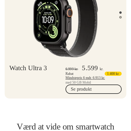
Watch Ultra 3
5.599
6.999
kr.
kr.
Rabat
1.400
kr.
Mindstepris 6 mdr.
6.913
kr.
med 50 GB Mobil
Se produkt
Værd at vide om smartwatch