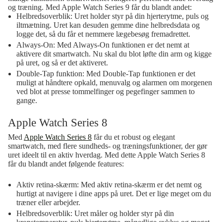
og træning. Med Apple Watch Series 9 får du blandt andet:
Helbredsoverblik:
Uret holder styr på din hjerterytme, puls og
iltmætning. Uret kan desuden gemme dine helbredsdata og
logge det, så du får et nemmere lægebesøg fremadrettet.
Always-On
: Med Always-On funktionen er det nemt at
aktivere dit smartwatch. Nu skal du blot løfte din arm og kigge
på uret, og så er det aktiveret.
Double-Tap funktion
: Med Double-Tap funktionen er det
muligt at håndtere opkald, menuvalg og alarmen om morgenen
ved blot at presse tommelfinger og pegefinger sammen to
gange.
Apple Watch Series 8
Med
Apple Watch Series 8
får du et robust og elegant
smartwatch, med flere sundheds- og træningsfunktioner, der gør
uret ideelt til en aktiv hverdag. Med dette Apple Watch Series 8
får du blandt andet følgende features:
Aktiv retina-skærm:
Med aktiv retina-skærm er det nemt og
hurtigt at navigere i dine apps på uret. Det er lige meget om du
træner eller arbejder.
Helbredsoverblik:
Uret måler og holder styr på din