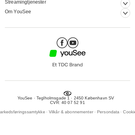
Streamingtjenester
Om YouSee
YouSee · Teglholmsgade 1 · 2450 København SV
CVR: 40 07 52 91
arkedsføringssamtykke
Vilkår & abonnementer
Persondata
Cooki