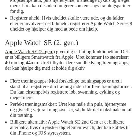
kropstemperatur, puls hjerterytme, månedlige cyklus og meget
mere. Uret kan desuden fungerer som en slags træningspartner
for dig.
Registrer uheld:
Hvis uheldet skulle være ude, og du falder
eller er involveret i et biluheld, registrerer Apple Watch Series 8
uheldet og hjælper dig med at bede om hjælp.
Apple Watch SE (2. gen.)
Apple Watch SE (2. gen.)
giver dig et flot og funktionelt ur. Det
er et billigere Smartwatch fra Apple. Uret kommer i to størrelser:
40 mm og 44mm. Uret tilbyder flere sundheds- og træningsapps,
der kan hjælpe dig med at holde dig aktiv.
Flere træningsapps:
Med forskellige træningsapps er uret i
stand til at registrere din træning inden for flere træningsformer.
Du kan eksempelvis registrere løb, svømning, cykling og
meget mere.
Perfekt træningsmakker:
Uret kan måle din puls, hjerterytme
og give dig vejrtrækningsøvelser, så du får det maksimale ud af
din træning.
Billigere alternativ:
Apple Watch SE 2nd Gen er et billigere
alternativ, hvis du ønsker dig et Smartwatch, der kan kobles til
din iPhone og IOS styresystem.