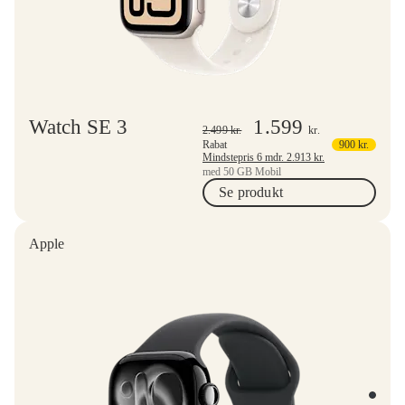
Watch SE 3
1.599
2.499
kr.
kr.
Rabat
900
kr.
Mindstepris 6 mdr.
2.913
kr.
med 50 GB Mobil
Se produkt
Apple