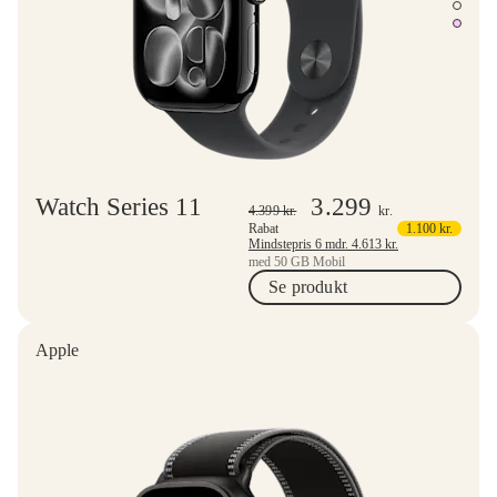
Watch Series 11
3.299
4.399
kr.
kr.
Rabat
1.100
kr.
Mindstepris 6 mdr.
4.613
kr.
med 50 GB Mobil
Se produkt
Apple