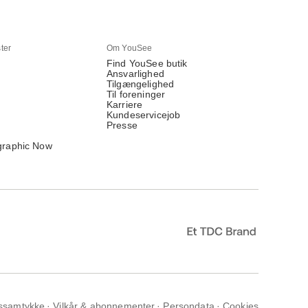
ter
Om YouSee
Find YouSee butik
Ansvarlighed
Tilgængelighed
Til foreninger
Karriere
Kundeservicejob
Presse
graphic Now
ssamtykke
Vilkår & abonnementer
Persondata
Cookies