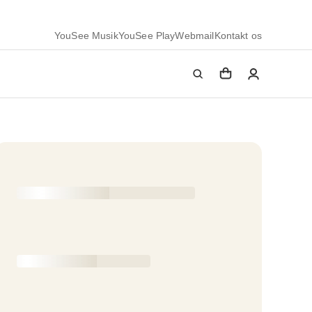
YouSee Musik
YouSee Play
Webmail
Kontakt os