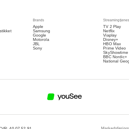
Brands
Streamingtjenes
Apple
TV 2 Play
stikket
Samsung
Netflix
Google
Viaplay
Motorola
Disney+
JBL
HBO Max
Sony
Prime Video
SkyShowtime
BBC Nordic+
National Geo
Markedsføring
CVR: 40 07 52 91