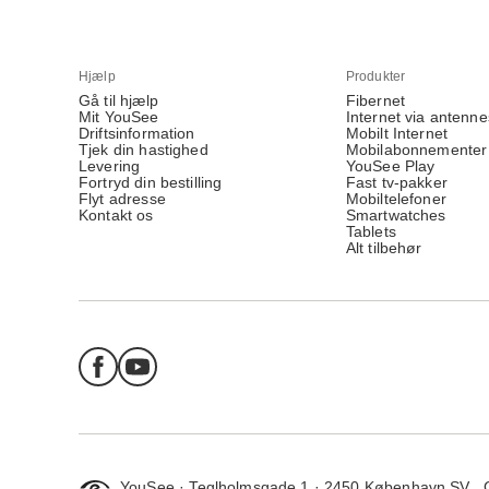
Hjælp
Produkter
Gå til hjælp
Fibernet
Mit YouSee
Internet via antenne
Driftsinformation
Mobilt Internet
Tjek din hastighed
Mobilabonnementer
Levering
YouSee Play
Fortryd din bestilling
Fast tv-pakker
Flyt adresse
Mobiltelefoner
Kontakt os
Smartwatches
Tablets
Alt tilbehør
YouSee · Teglholmsgade 1 · 2450 København SV