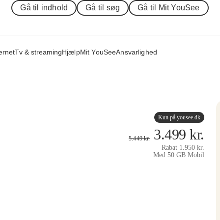
Gå til indhold
Gå til søg
Gå til Mit YouSee
ernet
Tv & streaming
Hjælp
Mit YouSee
Ansvarlighed
Kun på yousee.dk
3.499
kr.
5.449
kr.
Rabat
1.950
kr.
Med 50 GB Mobil