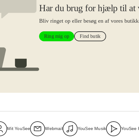
Har du brug for hjælp til at
Bliv ringet op eller besøg en af vores butikk
Ring mig op
Find butik
Mit YouSee
Webmail
YouSee Musik
YouSee 