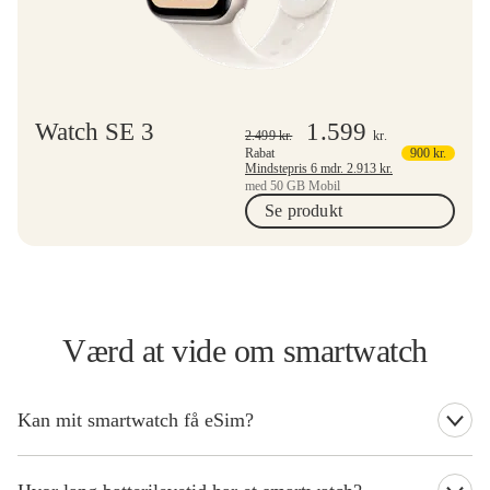
Watch SE 3
1.599
2.499
kr.
kr.
Rabat
900
kr.
Mindstepris 6 mdr.
2.913
kr.
med 50 GB Mobil
Se produkt
Værd at vide om smartwatch
Kan mit smartwatch få eSim?
Det er kun udvalgte smartwatches fra Apple og Samsung, der
understøtter eSIM. Med disse modeller kan du ringe, sende