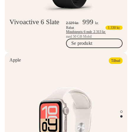
Vivoactive 6 Slate
999
2.329
kr.
kr.
Rabat
1.330
kr.
Mindstepris 6 mdr.
2.313
kr.
med 50 GB Mobil
Se produkt
Apple
Tilbud