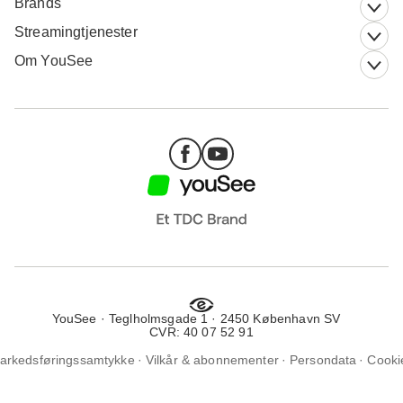
Brands
Streamingtjenester
Om YouSee
YouSee · Teglholmsgade 1 · 2450 København SV
CVR: 40 07 52 91
arkedsføringssamtykke
Vilkår & abonnementer
Persondata
Cooki