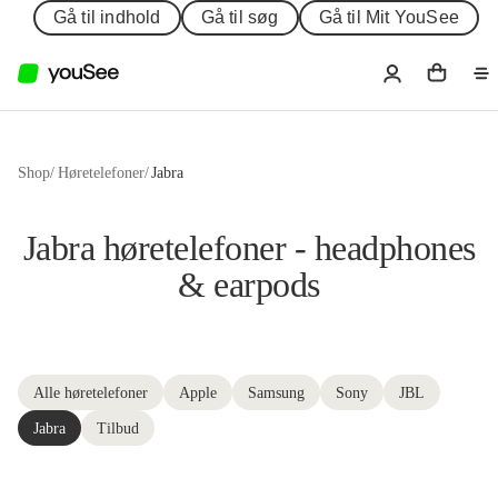
Gå til indhold
Gå til søg
Gå til Mit YouSee
Shop
/
Høretelefoner
/
Jabra
Jabra høretelefoner - headphones
& earpods
Alle høretelefoner
Apple
Samsung
Sony
JBL
Jabra
Tilbud