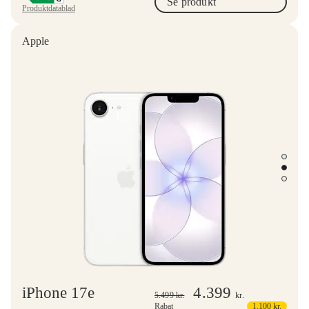
Se produkt
Produktdatablad
Apple
iPhone 17e
4.399
5.499
kr.
kr.
Rabat
1.100
kr.