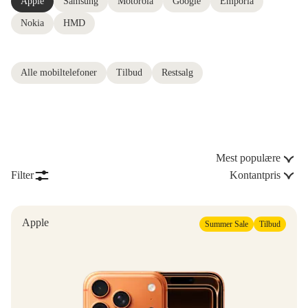
Apple
Samsung
Motorola
Google
Emporia
Nokia
HMD
Alle mobiltelefoner
Tilbud
Restsalg
Mest populære
Filter
Kontantpris
Apple
Summer Sale
Tilbud