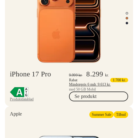
iPhone 17 Pro
8.299
9.999
kr.
kr.
Rabat
1.700
kr.
Mindstepris 6 mdr.
9.613
kr.
med 50 GB Mobil
Se produkt
Produktdatablad
Apple
Summer Sale
Tilbud