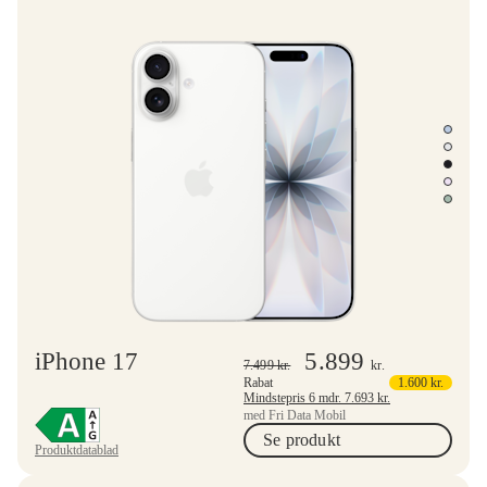
iPhone 17
5.899
7.499
kr.
kr.
Rabat
1.600
kr.
Mindstepris 6 mdr.
7.693
kr.
med Fri Data Mobil
Se produkt
Produktdatablad