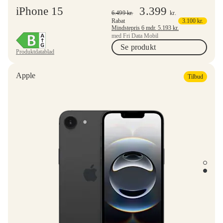
iPhone 15
3.399
6.499
kr.
kr.
Rabat
3.100
kr.
Mindstepris 6 mdr.
5.193
kr.
med Fri Data Mobil
Se produkt
Produktdatablad
Apple
Tilbud