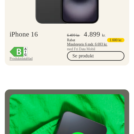
iPhone 16
4.899
6.499
kr.
kr.
Rabat
1.600
kr.
Mindstepris 6 mdr.
6.693
kr.
med Fri Data Mobil
Se produkt
Produktdatablad