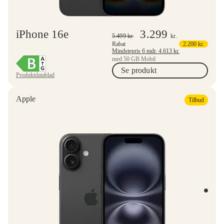
iPhone 16e
3.299
5.499
kr.
kr.
Rabat
2.200
kr.
Mindstepris 6 mdr.
4.613
kr.
med 50 GB Mobil
Se produkt
Produktdatablad
Apple
Tilbud