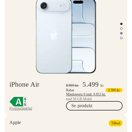
iPhone Air
5.499
8.999
kr.
kr.
Rabat
3.500
kr.
Mindstepris 6 mdr.
6.813
kr.
med 50 GB Mobil
Se produkt
Produktdatablad
Apple
Tilbud