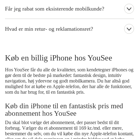
Den normale leveringstid er 2-3 hverdage.
Får jeg rabat som eksisterende mobilkunde?
Det er muligt at afdrage lånet via Betalingsservice, Giro/FIK
indbetalingskort eller via bankoverførsel. Lånet etableres som en
Der kan være en rabat forbundet med dit nuværende abonnement.
aftale mellem Resurs Bank og låntager. Låntager afdrager
Log ind øverst på siden, for at se, om du kan få rabat.
månedligt på lånet til Resurs Bank. Spørgsmål angående lån skal
Hvad er min retur- og reklamationsret?
rettes til Resurs Bank. Bemærk at det ikke er muligt at oprette et
lån på produkter til under 1.200 kr. eller at have mere end 2 aktive
Du har 14 dages fuld returret og 2 års reklamationsret på alle
låneaftaler.
mobiltelefoner hos YouSee.
Køb en billig iPhone hos YouSee
Hos YouSee får du alle de kvaliteter, som kendetegner iPhones og
gør dem til de bedste på markedet: fantastisk design, intuitiv
navigation, høj ydeevne og godt mobilkamera. Du har altså god
mulighed for at købe en Apple-telefon, der har alle de funktioner,
som du har brug for, til en fantastisk pris.
Køb din iPhone til en fantastisk pris med
abonnement hos YouSee
Du skal blot vælge det abonnement, der passer bedst til dit
forbrug. Vælger du et abonnement til 169 kr./md. eller mere,
bestemmer du selv, om du vil købe din nye Apple-telefon kontant,