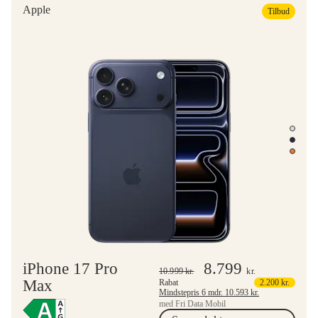
Apple
Tilbud
iPhone 17 Pro
8.799
10.999
kr.
kr.
Max
Rabat
2.200
kr.
Mindstepris 6 mdr.
10.593
kr.
med Fri Data Mobil