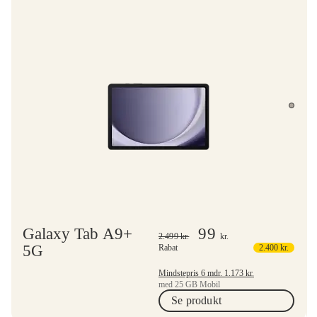
Galaxy Tab A9+
99
2.499
kr.
kr.
5G
Rabat
2.400
kr.
Mindstepris 6 mdr.
1.173
kr.
med 25 GB Mobil
Se produkt