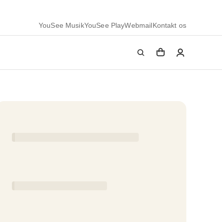
YouSee Musik
YouSee Play
Webmail
Kontakt os