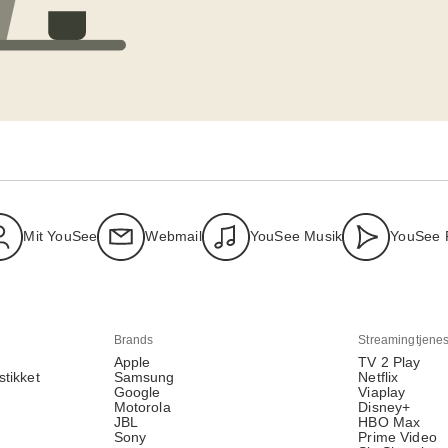
Mit YouSee
Webmail
YouSee Musik
YouSee 
Brands
Streamingtjenes
Apple
TV 2 Play
stikket
Samsung
Netflix
Google
Viaplay
Motorola
Disney+
JBL
HBO Max
Sony
Prime Video