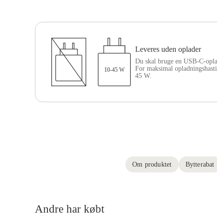
Leveres uden oplader
Du skal bruge en USB-C-opl
For maksimal opladningshasti
10-45 W
45 W.
Om produktet
Bytterabat
Andre har købt