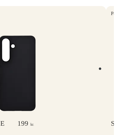
PanzerGlass
FE
199
Samsung
kr.