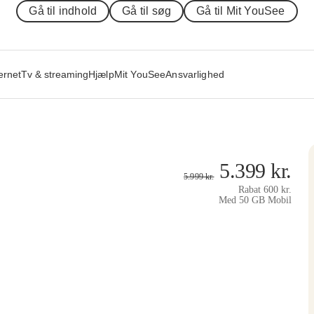
Gå til indhold
Gå til søg
Gå til Mit YouSee
ernet
Tv & streaming
Hjælp
Mit YouSee
Ansvarlighed
5.399
kr.
5.999
kr.
Rabat
600
kr.
Med 50 GB Mobil