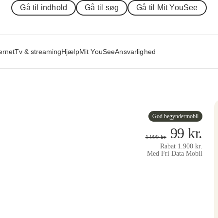
Gå til indhold
Gå til søg
Gå til Mit YouSee
ernet
Tv & streaming
Hjælp
Mit YouSee
Ansvarlighed
God begyndermobil
99
kr.
1.999
kr.
Rabat
1.900
kr.
Med Fri Data Mobil