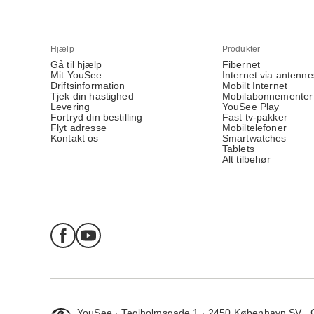
Hjælp
Produkter
Gå til hjælp
Fibernet
Mit YouSee
Internet via antenne
Driftsinformation
Mobilt Internet
Tjek din hastighed
Mobilabonnementer
Levering
YouSee Play
Fortryd din bestilling
Fast tv-pakker
Flyt adresse
Mobiltelefoner
Kontakt os
Smartwatches
Tablets
Alt tilbehør
YouSee · Teglholmsgade 1 · 2450 København SV