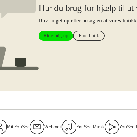
Har du brug for hjælp til at
Bliv ringet op eller besøg en af vores butikk
Ring mig op
Find butik
Mit YouSee
Webmail
YouSee Musik
YouSee 