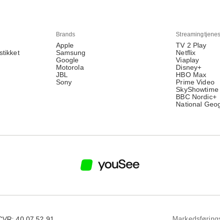
Brands
Streamingtjenes
Apple
TV 2 Play
stikket
Samsung
Netflix
Google
Viaplay
Motorola
Disney+
JBL
HBO Max
Sony
Prime Video
SkyShowtime
BBC Nordic+
National Geo
Markedsføring
CVR: 40 07 52 91