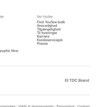
ter
Om YouSee
Find YouSee butik
Ansvarlighed
Tilgængelighed
Til foreninger
Karriere
Kundeservicejob
Presse
graphic Now
ssamtykke
Vilkår & abonnementer
Persondata
Cookies