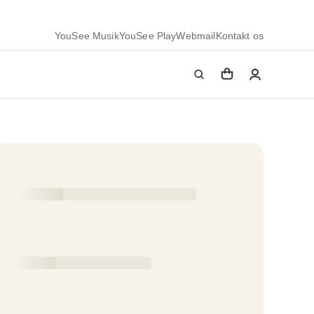
YouSee Musik
YouSee Play
Webmail
Kontakt os