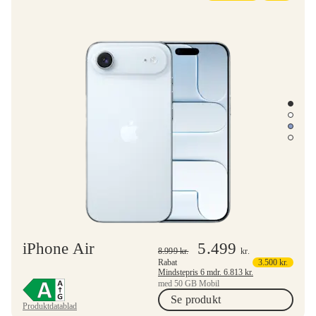
iPhone Air
5.499
8.999
kr.
kr.
Rabat
3.500
kr.
Mindstepris 6 mdr.
6.813
kr.
med 50 GB Mobil
Se produkt
Produktdatablad