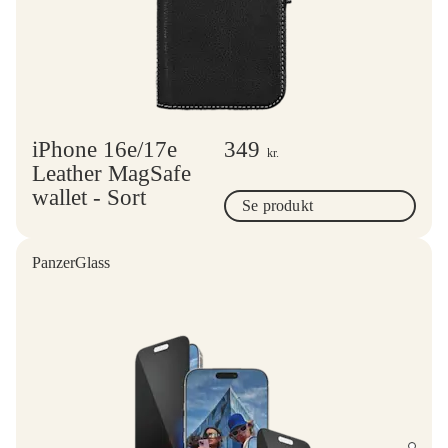
iPhone 16e/17e
349
kr.
Leather MagSafe
wallet - Sort
Se produkt
PanzerGlass