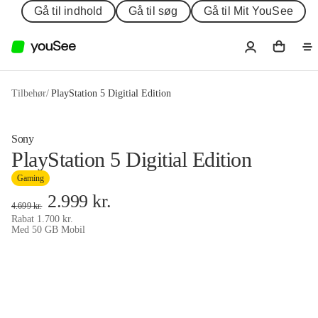
Gå til indhold
Gå til søg
Gå til Mit YouSee
Tilbehør
/
PlayStation 5 Digitial Edition
Sony
PlayStation 5 Digitial Edition
Gaming
2.999
kr.
4.699
kr.
Rabat
1.700
kr.
Med 50 GB Mobil