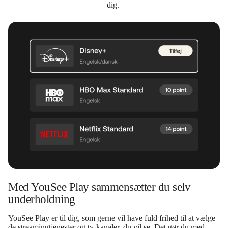
dig.
Med YouSee Play sammensætter du selv
underholdning
YouSee Play er til dig, som gerne vil have fuld frihed til at vælge
de streamingtjenester og tv-kanaler, du vil se. Det gør du med