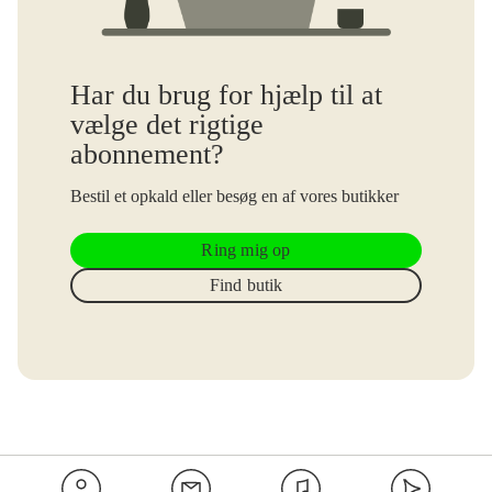
"Betalt via foreningen" betyder, at du betaler for en tv-pakke
(typisk Grundpakken) via din forening. Fx via din husleje eller på
anden vis.
Har du brug for hjælp til at
vælge det rigtige
"Foreningspris" vil være din særlige pris i forhold til hvad kunder,
abonnement?
der ikke er medlem af foreningen, skal betale.
Bestil et opkald eller besøg en af vores butikker
"Betalt via forening + foreningspris" betyder, at du fx betaler for
YouSee Play 10 point via din forening, og så kan vælge at tilkøbe
Ring mig op
flere point til jeres foreningspris.
Find butik
Kan jeg købe tv uden foreningen?
Ja, det er muligt at få tv fra YouSee uden foreningen, hvis du kun
vil se tv via YouSee Play-appen, men du vil ikke kunne få
abonnementet til den særlige foreningspris. Hvis du foretrækker at
se tv via kabel-tv-stik og/eller med en YouSee tv-boks, Streamer
eller Audio kan det kun ske gennem en tv-pakke som del af
foreningsaftalen.