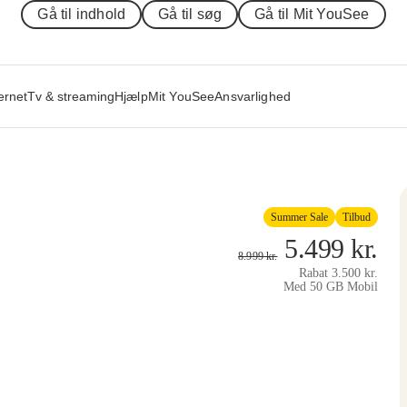
Gå til indhold
Gå til søg
Gå til Mit YouSee
ernet
Tv & streaming
Hjælp
Mit YouSee
Ansvarlighed
Summer Sale
Tilbud
5.499
kr.
8.999
kr.
Rabat
3.500
kr.
Med 50 GB Mobil