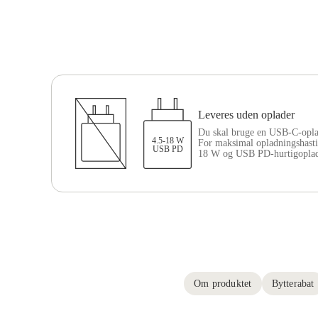
Leveres uden oplader
Du skal bruge en USB-C-opla
4.5-18 W
For maksimal opladningshasti
USB PD
18 W og USB PD-hurtigoplad
Om produktet
Bytterabat