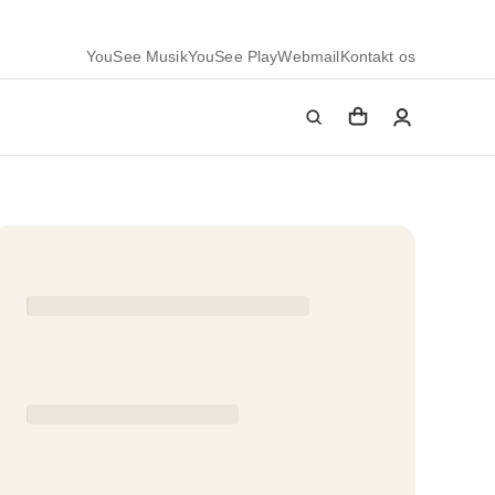
YouSee Musik
YouSee Play
Webmail
Kontakt os