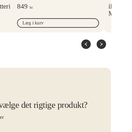
teri
849
iPhone A
kr.
Magsafe
Læg i kurv
 vælge det rigtige produkt?
er