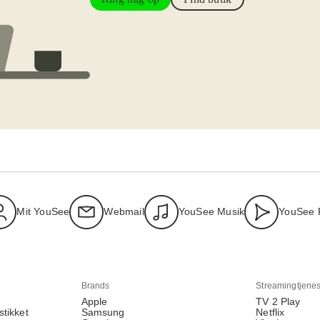
Mit YouSee
Webmail
YouSee Musik
YouSee 
Brands
Streamingtjenes
Apple
TV 2 Play
stikket
Samsung
Netflix