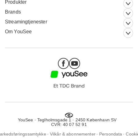
Produkter
Brands
Streamingtjenester
Om YouSee
YouSee · Teglholmsgade 1 · 2450 København SV
CVR: 40 07 52 91
arkedsføringssamtykke
Vilkår & abonnementer
Persondata
Cooki