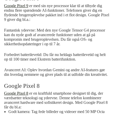
Google Pixel 9
er med sin nye processor klar til at tilbyde dig
endnu flere spændende AI-funktioner. Telefonen giver dig en
flydende brugeroplevelse pakket ind i et flot design. Google Pixel
9 giver dig bl.a.:
Fantastisk ydeevne:
Med den nye Google Tensor G4 processor
kan du nyde godt af avancerede funktioner uden at gå på
kompromis med brugeroplevelsen. Du får også OS- og
sikkerhedsopdateringer i op til 7 år.
Forbedret batterilevetid:
Du får nu heldags batterilevetid og helt
op til 100 timer med Ekstrem batterifunktion.
Avanceret AI:
Oplev hvordan Gemini og andre AI-features gør
din hverdag nemmere og giver plads til at udfolde din kreativitet.
Google Pixel 8
Google Pixel 8
er en kraftfuld smartphone designet til dig, der
værdsætter teknologi og ydeevne. Denne telefon kombinerer
avanceret hardware med sofistikeret design. Med Google Pixel 8
får du bl.a:
Godt kamera:
Tag fede billeder og videoer med 50 MP Octa