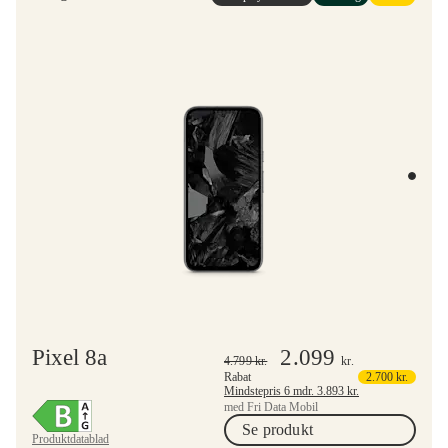
Pixel 8a
2.099
4.799
kr.
kr.
Rabat
2.700
kr.
Mindstepris 6 mdr.
3.893
kr.
med Fri Data Mobil
Se produkt
Produktdatablad