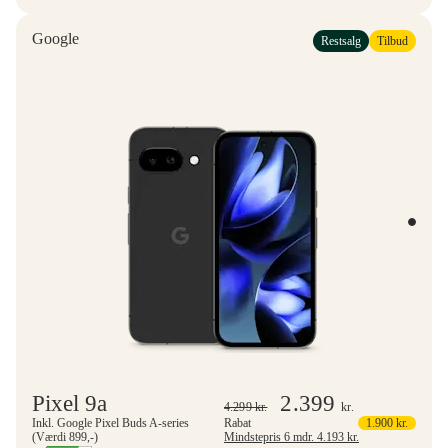
Google
Restsalg
Tilbud
Pixel 9a
2.399
4.299
kr.
kr.
Inkl. Google Pixel Buds A-series
Rabat
1.900
kr.
(Værdi 899,-)
Mindstepris 6 mdr.
4.193
kr.