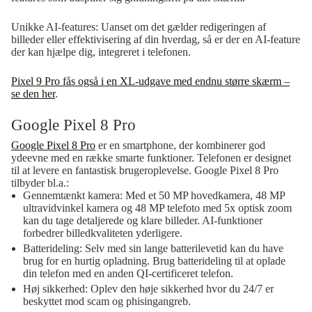
Unikke AI-features:
Uanset om det gælder redigeringen af
billeder eller effektivisering af din hverdag, så er der en AI-feature
der kan hjælpe dig, integreret i telefonen.
Pixel 9 Pro fås også i en XL-udgave med endnu større skærm –
se den her
.
Google Pixel 8 Pro
Google Pixel 8 Pro
er en smartphone, der kombinerer god
ydeevne med en række smarte funktioner. Telefonen er designet
til at levere en fantastisk brugeroplevelse. Google Pixel 8 Pro
tilbyder bl.a.:
Gennemtænkt kamera:
Med et 50 MP hovedkamera, 48 MP
ultravidvinkel kamera og 48 MP telefoto med 5x optisk zoom
kan du tage detaljerede og klare billeder. AI-funktioner
forbedrer billedkvaliteten yderligere.
Batterideling:
Selv med sin lange batterilevetid kan du have
brug for en hurtig opladning. Brug batterideling til at oplade
din telefon med en anden QI-certificeret telefon.
Høj sikkerhed:
Oplev den høje sikkerhed hvor du 24/7 er
beskyttet mod scam og phisingangreb.