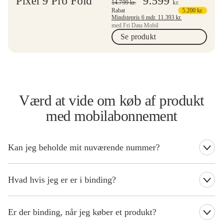
Pixel 9 Pro Fold
9.599
14.799
kr.
kr.
Rabat
5.200
kr.
Mindstepris 6 mdr.
11.393
kr.
med Fri Data Mobil
Se produkt
Værd at vide om køb af produkt
med mobilabonnement
Kan jeg beholde mit nuværende nummer?
Uanset om du er ny kunde eller eksisterende kunde, kan du
beholde dit nuværende nummer.
Hvad hvis jeg er er i binding?
Hvis du er i binding, når du køber et nyt produkt, vil du blive
opkrævet for restbindingen på din næste regning.
Er der binding, når jeg køber et produkt?