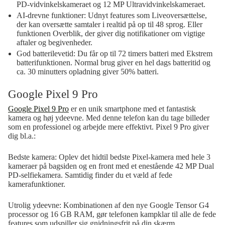
PD-vidvinkelskameraet og 12 MP Ultravidvinkelskameraet.
AI-drevne funktioner:
Udnyt features som Liveoversættelse,
der kan oversætte samtaler i realtid på op til 48 sprog. Eller
funktionen Overblik, der giver dig notifikationer om vigtige
aftaler og begivenheder.
God batterilevetid:
Du får op til 72 timers batteri med Ekstrem
batterifunktionen. Normal brug giver en hel dags batteritid og
ca. 30 minutters opladning giver 50% batteri.
Google Pixel 9 Pro
Google Pixel 9 Pro
er en unik smartphone med et fantastisk
kamera og høj ydeevne. Med denne telefon kan du tage billeder
som en professionel og arbejde mere effektivt. Pixel 9 Pro giver
dig bl.a.:
Bedste kamera:
Oplev det hidtil bedste Pixel-kamera med hele 3
kameraer på bagsiden og en front med et enestående 42 MP Dual
PD-selfiekamera. Samtidig finder du et væld af fede
kamerafunktioner.
Utrolig ydeevne:
Kombinationen af den nye Google Tensor G4
processor og 16 GB RAM, gør telefonen kampklar til alle de fede
features som udspiller sig gnidningsfrit på din skærm.