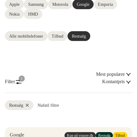
Apple
Samsung
Motorola
Google
Emporia
Nokia
HMD
Alle mobiltelefoner
Tilbud
Restsalg
Mest populære
1
Filter
Kontantpris
Restsalg
Nulstil filtre
Google
Kun på yousee.dk
Restsalg
Tilbud