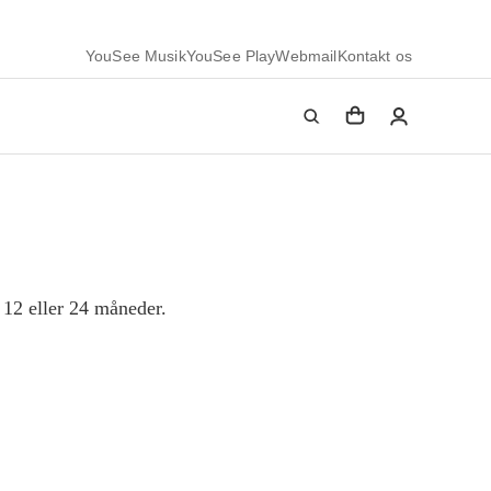
YouSee Musik
YouSee Play
Webmail
Kontakt os
 12 eller 24 måneder.