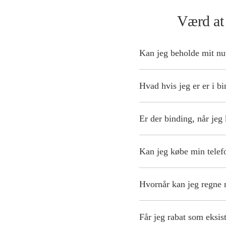
Værd at
Kan jeg beholde mit 
Uanset om du er ny kun
Hvad hvis jeg er er i b
Hvis du er i binding, n
regning.
Er der binding, når jeg
Ja, køber du produktet
abonnement, du vælger
Kan jeg købe min telef
Køber du derimod produ
Vær opmærksom på, at b
Ja, du kan dele betalin
samarbejder vi med
Re
Hvornår kan jeg regne 
ordningen.
Læs mere om
Den normale leveringst
Det er muligt at afdrag
Får jeg rabat som eksi
etableres som en aftale