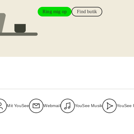
Ring mig op
Find butik
Mit YouSee
Webmail
YouSee Musik
YouSee 