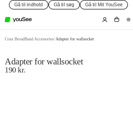
Gå til indhold
Gå til søg
Gå til Mit YouSee
Coax BroadBand Accessories
/
Adapter for wallsocket
Adapter for wallsocket
190
kr.