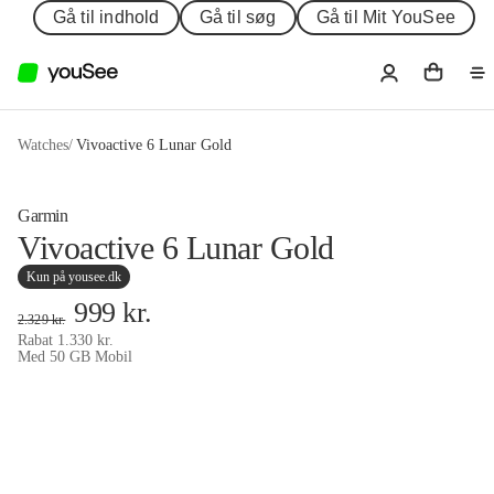
Gå til indhold
Gå til søg
Gå til Mit YouSee
Watches
/
Vivoactive 6 Lunar Gold
Garmin
Vivoactive 6 Lunar Gold
Kun på yousee.dk
999
kr.
2.329
kr.
Rabat
1.330
kr.
Med 50 GB Mobil