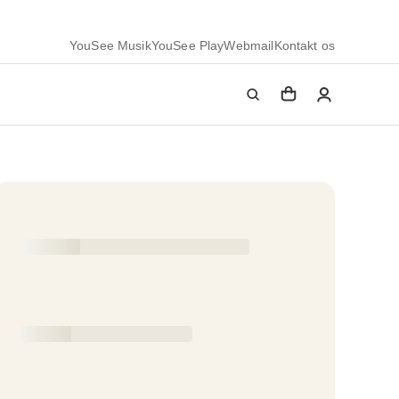
YouSee Musik
YouSee Play
Webmail
Kontakt os