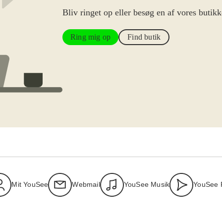
Bliv ringet op eller besøg en af vores butikk
Ring mig op
Find butik
Mit YouSee
Webmail
YouSee Musik
YouSee 