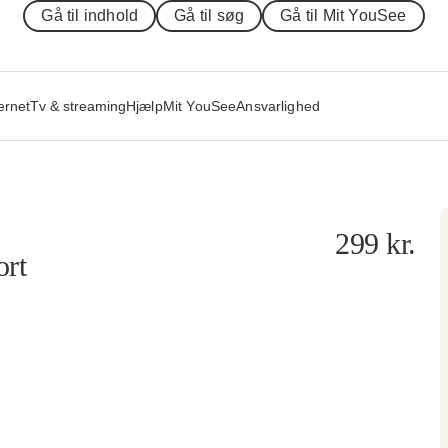
Gå til indhold
Gå til søg
Gå til Mit YouSee
ernet
Tv & streaming
Hjælp
Mit YouSee
Ansvarlighed
299
kr.
ort