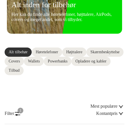
Alt inden for tilbehør
Her kan du finde alle høretelefoner, højttalere, AirPods,
covers og meget andet, som vi tilbyder.
Alt tilbehør
Høretelefoner
Højttalere
Skærmbeskyttelse
Covers
Wallets
Powerbanks
Opladere og kabler
Tilbud
Mest populære
1
Filter
Kontantpris