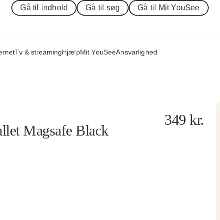
Gå til indhold
Gå til søg
Gå til Mit YouSee
ernet
Tv & streaming
Hjælp
Mit YouSee
Ansvarlighed
349
kr.
allet Magsafe Black