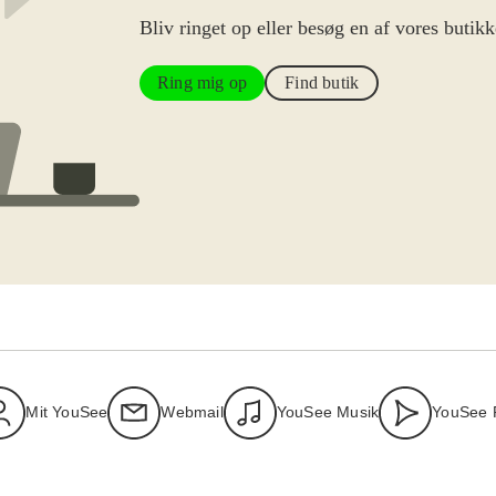
Bliv ringet op eller besøg en af vores butikk
Ring mig op
Find butik
Mit YouSee
Webmail
YouSee Musik
YouSee 