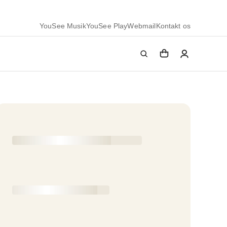
YouSee Musik
YouSee Play
Webmail
Kontakt os