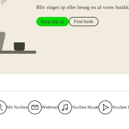
Bliv ringet op eller besøg en af vores butikk
Ring mig op
Find butik
Mit YouSee
Webmail
YouSee Musik
YouSee 