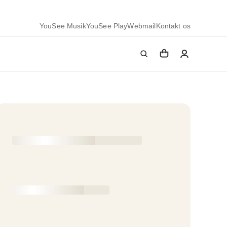
YouSee Musik
YouSee Play
Webmail
Kontakt os