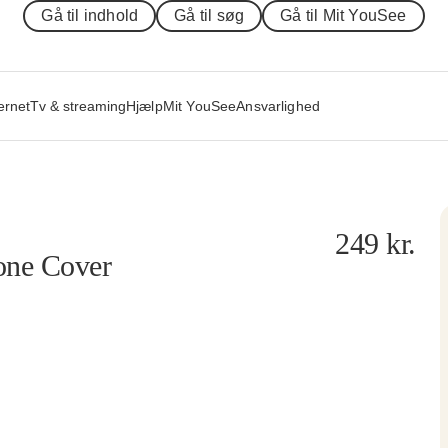
Gå til indhold
Gå til søg
Gå til Mit YouSee
ernet
Tv & streaming
Hjælp
Mit YouSee
Ansvarlighed
249
kr.
one Cover