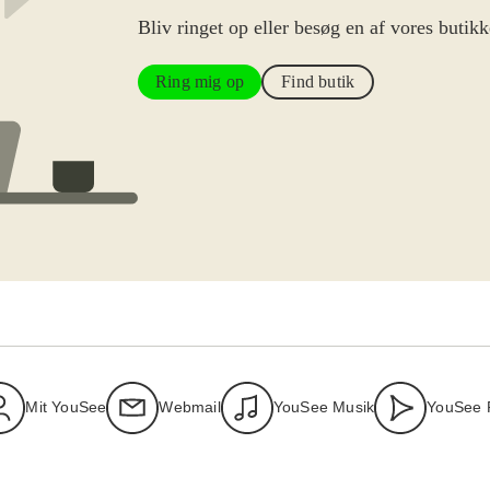
Bliv ringet op eller besøg en af vores butikk
Ring mig op
Find butik
Mit YouSee
Webmail
YouSee Musik
YouSee 