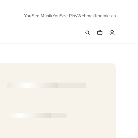
YouSee Musik
YouSee Play
Webmail
Kontakt os