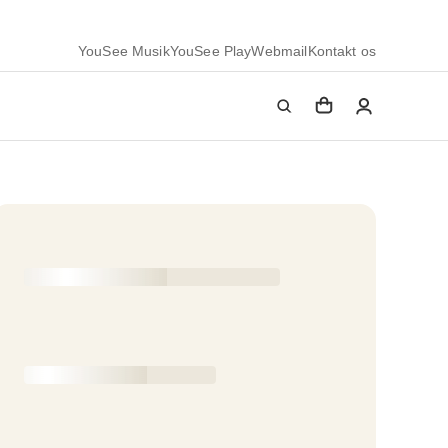
YouSee Musik
YouSee Play
Webmail
Kontakt os