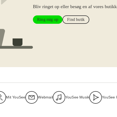
Bliv ringet op eller besøg en af vores butikk
Ring mig op
Find butik
Mit YouSee
Webmail
YouSee Musik
YouSee 