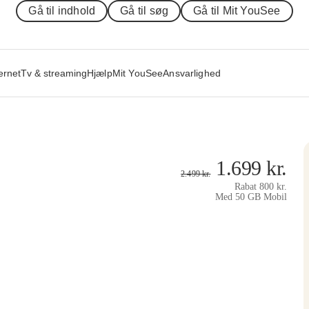
Gå til indhold
Gå til søg
Gå til Mit YouSee
ernet
Tv & streaming
Hjælp
Mit YouSee
Ansvarlighed
1.699
kr.
2.499
kr.
Rabat
800
kr.
Med 50 GB Mobil