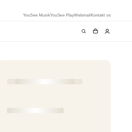
YouSee Musik
YouSee Play
Webmail
Kontakt os