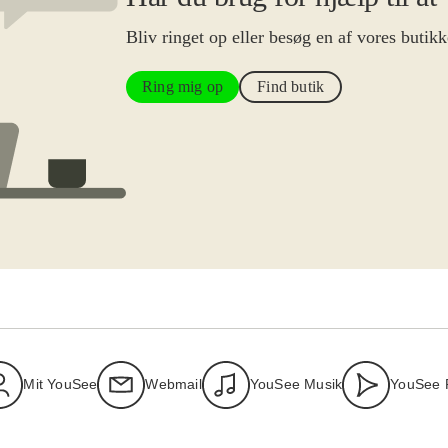
Bliv ringet op eller besøg en af vores butikk
Ring mig op
Find butik
Mit YouSee
Webmail
YouSee Musik
YouSee 