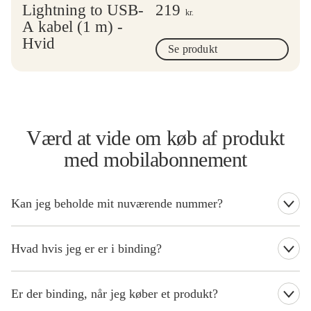
Lightning to USB-
219
kr.
A kabel (1 m) -
Hvid
Se produkt
Værd at vide om køb af produkt
med mobilabonnement
Kan jeg beholde mit nuværende nummer?
Uanset om du er ny kunde eller eksisterende kunde, kan du
beholde dit nuværende nummer.
Hvad hvis jeg er er i binding?
Hvis du er i binding, når du køber et nyt produkt, vil du blive
opkrævet for restbindingen på din næste regning.
Er der binding, når jeg køber et produkt?