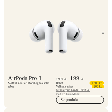
AirPods Pro 3
199
1.999
kr.
kr.
Skift til YouSee Mobil og få ekstra
Rabat
1.600
kr.
rabat
Velkomstrabat
200
kr.
Mindstepris 6 mdr.
1.993
kr.
med Fri Data Mobil
Se produkt