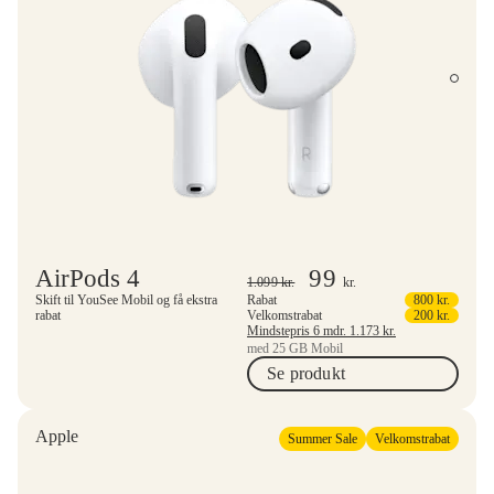
AirPods 4
99
1.099
kr.
kr.
Skift til YouSee Mobil og få ekstra
Rabat
800
kr.
rabat
Velkomstrabat
200
kr.
Mindstepris 6 mdr.
1.173
kr.
med 25 GB Mobil
Se produkt
Apple
Summer Sale
Velkomstrabat