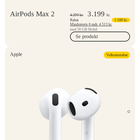
AirPods Max 2
3.199
4.299
kr.
kr.
Rabat
1.100
kr.
Mindstepris 6 mdr.
4.513
kr.
med 50 GB Mobil
Se produkt
Apple
Velkomstrabat