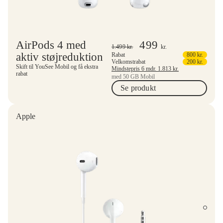
AirPods 4 med
499
1.499
kr.
kr.
aktiv støjreduktion
Rabat
800
kr.
Velkomstrabat
200
kr.
Skift til YouSee Mobil og få ekstra
Mindstepris 6 mdr.
1.813
kr.
rabat
med 50 GB Mobil
Se produkt
Apple