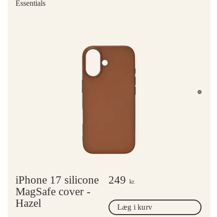
Essentials
iPhone 17 silicone
249
kr.
MagSafe cover -
Hazel
Læg i kurv