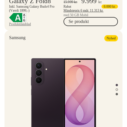
Galaxy Z Fold8
9.999
15.999
kr.
kr.
Inkl. Samsung Galaxy Buds4 Pro
Rabat
6.000
kr.
(Værdi 1899,-)
Mindstepris 6 mdr.
11.313
kr.
med 50 GB Mobil
Se produkt
Produktdatablad
Samsung
Nyhed