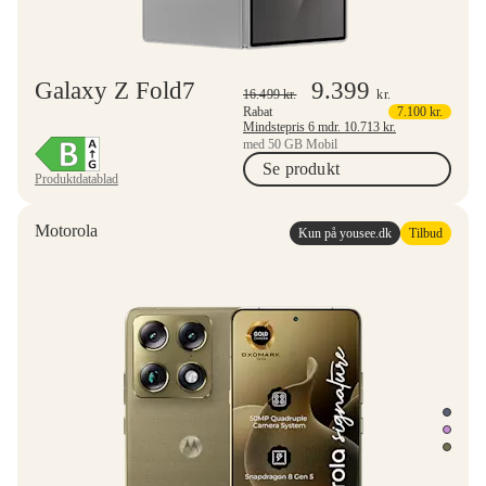
Galaxy Z Fold7
9.399
16.499
kr.
kr.
Rabat
7.100
kr.
Mindstepris 6 mdr.
10.713
kr.
med 50 GB Mobil
Se produkt
Produktdatablad
Motorola
Kun på yousee.dk
Tilbud