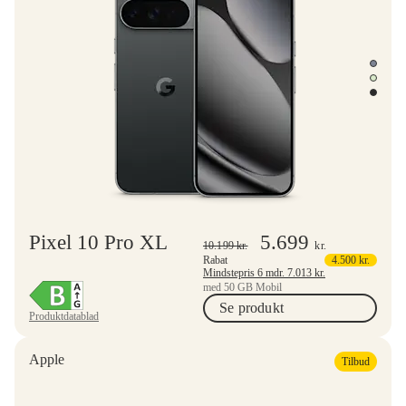
Pixel 10 Pro XL
5.699
10.199
kr.
kr.
Rabat
4.500
kr.
Mindstepris 6 mdr.
7.013
kr.
med 50 GB Mobil
Se produkt
Produktdatablad
Apple
Tilbud