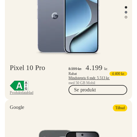
Pixel 10 Pro
4.199
8.599
kr.
kr.
Rabat
4.400
kr.
Mindstepris 6 mdr.
5.513
kr.
med 50 GB Mobil
Se produkt
Produktdatablad
Google
Tilbud