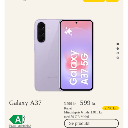
Galaxy A37
599
3.299
kr.
kr.
Rabat
2.700
kr.
Mindstepris 6 mdr.
1.913
kr.
med 50 GB Mobil
Se produkt
Produktdatablad