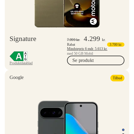
Signature
4.299
7.999
kr.
kr.
Rabat
3.700
kr.
Mindstepris 6 mdr.
5.613
kr.
med 50 GB Mobil
Se produkt
Produktdatablad
Google
Tilbud