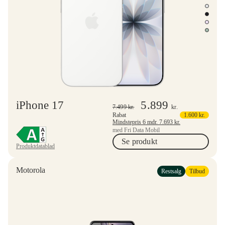
iPhone 17
5.899
7.499
kr.
kr.
Rabat
1.600
kr.
Mindstepris 6 mdr.
7.693
kr.
med Fri Data Mobil
Se produkt
Produktdatablad
Motorola
Restsalg
Tilbud