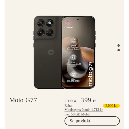
Moto G77
399
2.399
kr.
kr.
Rabat
2.000
kr.
Mindstepris 6 mdr.
1.713
kr.
med 50 GB Mobil
Se produkt