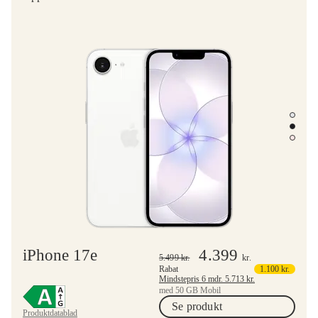
iPhone 17e
4.399
5.499
kr.
kr.
Rabat
1.100
kr.
Mindstepris 6 mdr.
5.713
kr.
med 50 GB Mobil
Se produkt
Produktdatablad