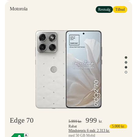
Motorola
Restsalg
Tilbud
Edge 70
999
5.999
kr.
kr.
Rabat
5.000
kr.
Mindstepris 6 mdr.
2.313
kr.
med 50 GB Mobil