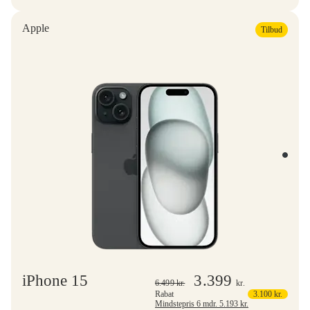
Apple
Tilbud
iPhone 15
3.399
6.499
kr.
kr.
Rabat
3.100
kr.
Mindstepris 6 mdr.
5.193
kr.