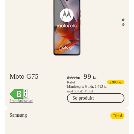
Moto G75
99
2.999
kr.
kr.
Rabat
2.900
kr.
Mindstepris 6 mdr.
1.413
kr.
med 50 GB Mobil
Se produkt
Produktdatablad
Samsung
Tilbud