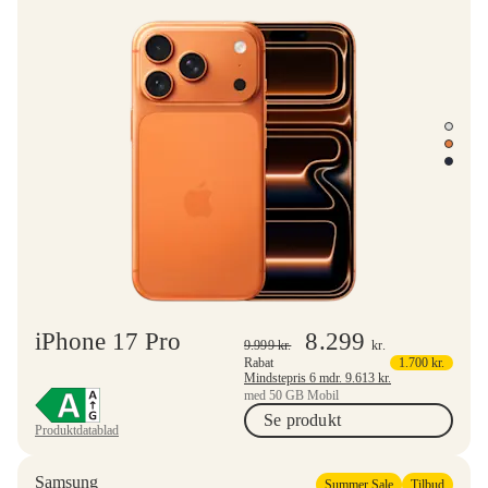
iPhone 17 Pro
8.299
9.999
kr.
kr.
Rabat
1.700
kr.
Mindstepris 6 mdr.
9.613
kr.
med 50 GB Mobil
Se produkt
Produktdatablad
Samsung
Summer Sale
Tilbud