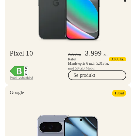
Pixel 10
3.999
7.799
kr.
kr.
Rabat
3.800
kr.
Mindstepris 6 mdr.
5.313
kr.
med 50 GB Mobil
Se produkt
Produktdatablad
Google
Tilbud