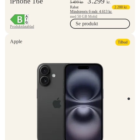
iPhone 16e
3.299
5.499
kr.
kr.
Rabat
2.200
kr.
Mindstepris 6 mdr.
4.613
kr.
med 50 GB Mobil
Se produkt
Produktdatablad
Apple
Tilbud