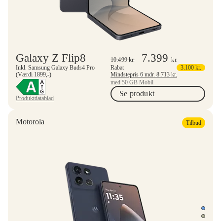
Galaxy Z Flip8
7.399
10.499
kr.
kr.
Inkl. Samsung Galaxy Buds4 Pro
Rabat
3.100
kr.
(Værdi 1899,-)
Mindstepris 6 mdr.
8.713
kr.
med 50 GB Mobil
Se produkt
Produktdatablad
Motorola
Tilbud