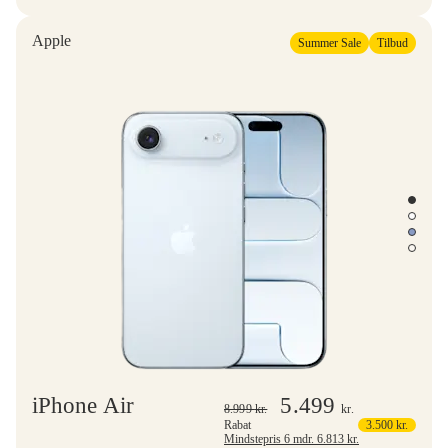
Apple
Summer Sale
Tilbud
iPhone Air
5.499
8.999
kr.
kr.
Rabat
3.500
kr.
Mindstepris 6 mdr.
6.813
kr.