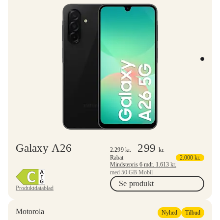
Galaxy A26
299
2.299
kr.
kr.
Rabat
2.000
kr.
Mindstepris 6 mdr.
1.613
kr.
med 50 GB Mobil
Se produkt
Produktdatablad
Motorola
Nyhed
Tilbud