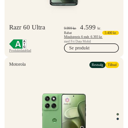
Razr 60 Ultra
4.599
9.999
kr.
kr.
Rabat
5.400
kr.
Mindstepris 6 mdr.
6.393
kr.
med Fri Data Mobil
Se produkt
Produktdatablad
Motorola
Restsalg
Tilbud