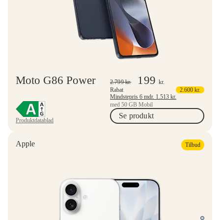
Moto G86 Power
199
2.799
kr.
kr.
Rabat
2.600
kr.
Mindstepris 6 mdr.
1.513
kr.
med 50 GB Mobil
Se produkt
Produktdatablad
Apple
Tilbud