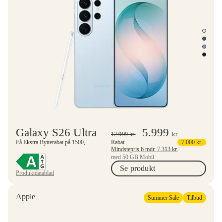
Galaxy S26 Ultra
5.999
12.999
kr.
kr.
Få Ekstra Bytterabat på 1500,-
Rabat
7.000
kr.
Mindstepris 6 mdr.
7.313
kr.
med 50 GB Mobil
Se produkt
Produktdatablad
Apple
Summer Sale
Tilbud