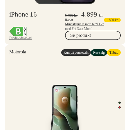
iPhone 16
4.899
6.499
kr.
kr.
Rabat
1.600
kr.
Mindstepris 6 mdr.
6.693
kr.
med Fri Data Mobil
Se produkt
Produktdatablad
Motorola
Kun på yousee.dk
Restsalg
Tilbud