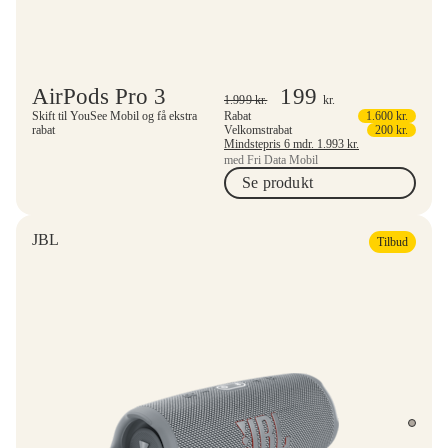
AirPods Pro 3
199
1.999
kr.
kr.
Skift til YouSee Mobil og få ekstra
Rabat
1.600
kr.
rabat
Velkomstrabat
200
kr.
Mindstepris 6 mdr.
1.993
kr.
med Fri Data Mobil
Se produkt
JBL
Tilbud