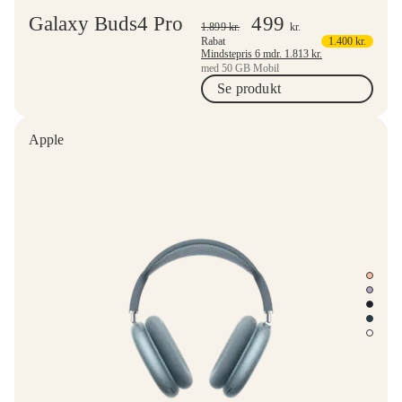
Galaxy Buds4 Pro
499
1.899
kr.
kr.
Rabat
1.400
kr.
Mindstepris 6 mdr.
1.813
kr.
med 50 GB Mobil
Se produkt
Apple