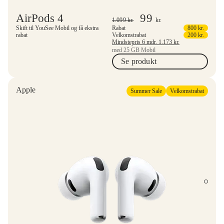
AirPods 4
99
1.099
kr.
kr.
Skift til YouSee Mobil og få ekstra
Rabat
800
kr.
rabat
Velkomstrabat
200
kr.
Mindstepris 6 mdr.
1.173
kr.
med 25 GB Mobil
Se produkt
Apple
Summer Sale
Velkomstrabat