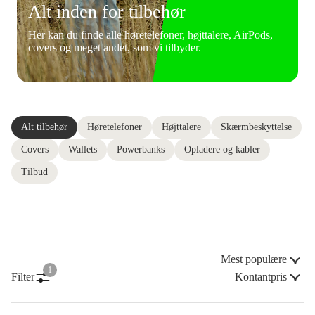
Alt inden for tilbehør
Her kan du finde alle høretelefoner, højttalere, AirPods,
covers og meget andet, som vi tilbyder.
Alt tilbehør
Høretelefoner
Højttalere
Skærmbeskyttelse
Covers
Wallets
Powerbanks
Opladere og kabler
Tilbud
Mest populære
1
Filter
Kontantpris