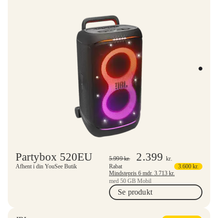
Partybox 520EU
2.399
5.999
kr.
kr.
Afhent i din YouSee Butik
Rabat
3.600
kr.
Mindstepris 6 mdr.
3.713
kr.
med 50 GB Mobil
Se produkt