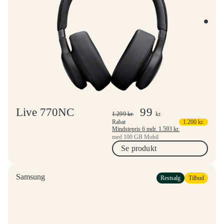
Live 770NC
99
1.299
kr.
kr.
Rabat
1.200
kr.
Mindstepris 6 mdr.
1.593
kr.
med 100 GB Mobil
Se produkt
Samsung
Restsalg
Tilbud