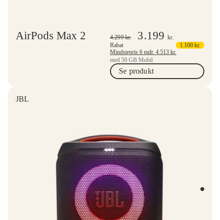
AirPods Max 2
3.199
4.299
kr.
kr.
Rabat
1.100
kr.
Mindstepris 6 mdr.
4.513
kr.
med 50 GB Mobil
Se produkt
JBL