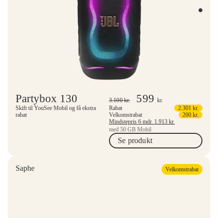
Partybox 130
599
3.100
kr.
kr.
Skift til YouSee Mobil og få ekstra
Rabat
2.301
kr.
rabat
Velkomstrabat
200
kr.
Mindstepris 6 mdr.
1.913
kr.
med 50 GB Mobil
Se produkt
Saphe
Velkomstrabat