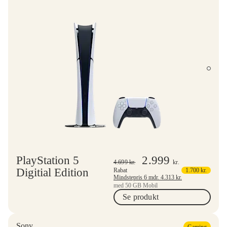
PlayStation 5
2.999
4.699
kr.
kr.
Digitial Edition
Rabat
1.700
kr.
Mindstepris 6 mdr.
4.313
kr.
med 50 GB Mobil
Se produkt
Sony
Gaming