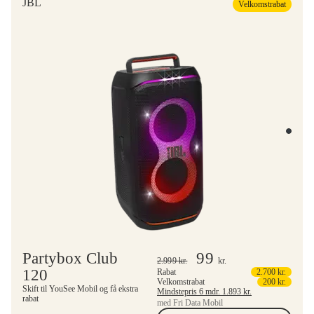
JBL
Velkomstrabat
Partybox Club
99
2.999
kr.
kr.
120
Rabat
2.700
kr.
Velkomstrabat
200
kr.
Skift til YouSee Mobil og få ekstra
Mindstepris 6 mdr.
1.893
kr.
rabat
med Fri Data Mobil