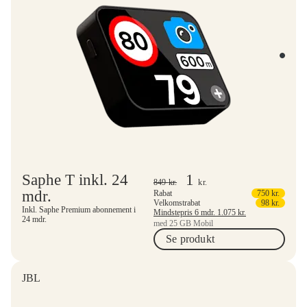
Saphe T inkl. 24
1
849
kr.
kr.
mdr.
Rabat
750
kr.
Velkomstrabat
98
kr.
Inkl. Saphe Premium abonnement i
Mindstepris 6 mdr.
1.075
kr.
24 mdr.
med 25 GB Mobil
Se produkt
JBL