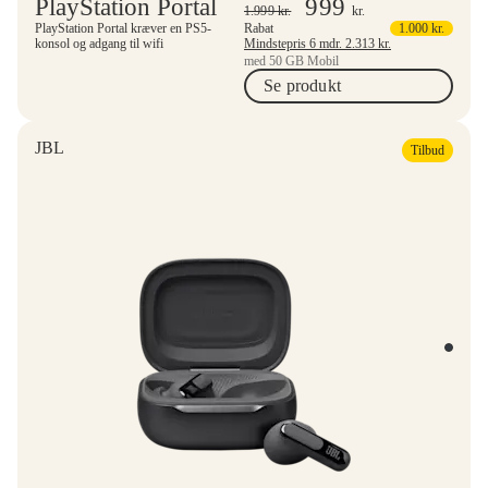
PlayStation Portal
999
1.999
kr.
kr.
PlayStation Portal kræver en PS5-
Rabat
1.000
kr.
konsol og adgang til wifi
Mindstepris 6 mdr.
2.313
kr.
med 50 GB Mobil
Se produkt
JBL
Tilbud