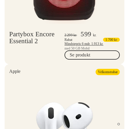
Partybox Encore
599
2.299
kr.
kr.
Essential 2
Rabat
1.700
kr.
Mindstepris 6 mdr.
1.913
kr.
med 50 GB Mobil
Se produkt
Apple
Velkomstrabat