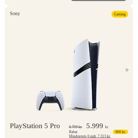
Sony
Gaming
PlayStation 5 Pro
5.999
6.799
kr.
kr.
Rabat
800
kr.
Mindstepris 6 mdr.
7.313
kr.