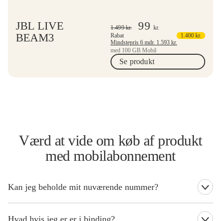
JBL LIVE
99
1.499
kr.
kr.
BEAM3
Rabat
1.400
kr.
Mindstepris 6 mdr.
1.593
kr.
med 100 GB Mobil
Se produkt
Værd at vide om køb af produkt
med mobilabonnement
Kan jeg beholde mit nuværende nummer?
Uanset om du er ny kunde eller eksisterende kunde, kan du
beholde dit nuværende nummer.
Hvad hvis jeg er er i binding?