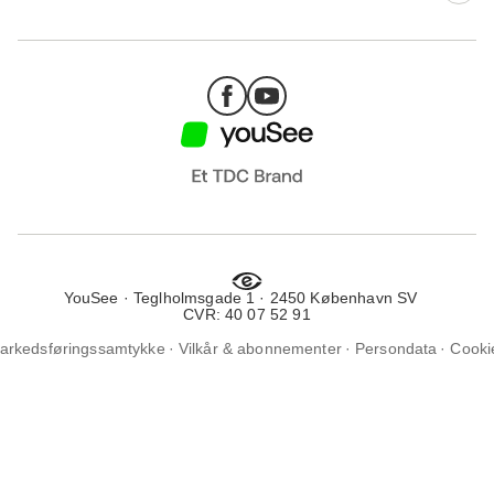
YouSee · Teglholmsgade 1 · 2450 København SV
CVR: 40 07 52 91
arkedsføringssamtykke
Vilkår & abonnementer
Persondata
Cooki