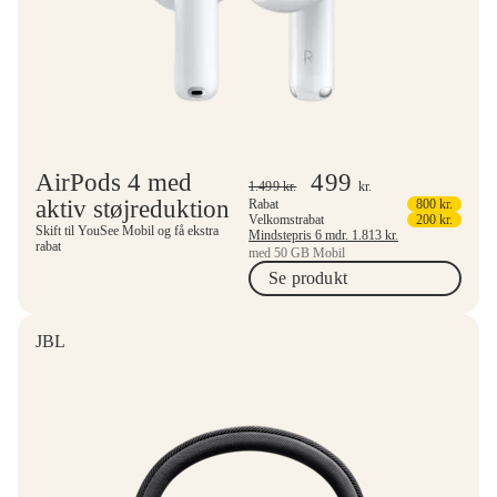
AirPods 4 med
499
1.499
kr.
kr.
aktiv støjreduktion
Rabat
800
kr.
Velkomstrabat
200
kr.
Skift til YouSee Mobil og få ekstra
Mindstepris 6 mdr.
1.813
kr.
rabat
med 50 GB Mobil
Se produkt
JBL