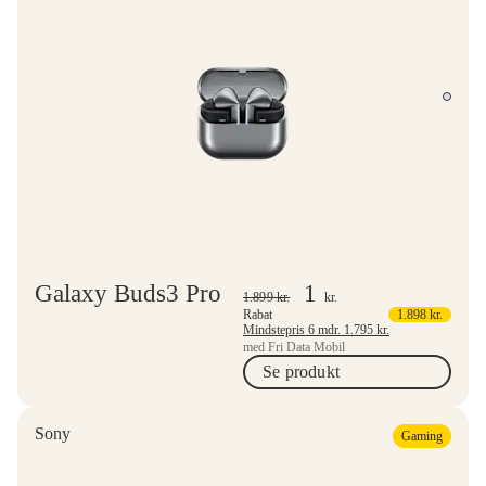
Galaxy Buds3 Pro
1
1.899
kr.
kr.
Rabat
1.898
kr.
Mindstepris 6 mdr.
1.795
kr.
med Fri Data Mobil
Se produkt
Sony
Gaming