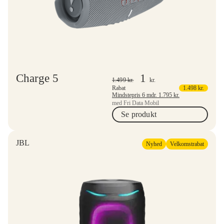
Charge 5
1
1.499
kr.
kr.
Rabat
1.498
kr.
Mindstepris 6 mdr.
1.795
kr.
med Fri Data Mobil
Se produkt
JBL
Nyhed
Velkomstrabat