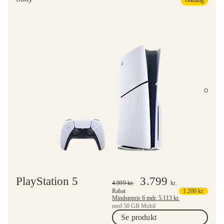
PlayStation 5
3.799
4.999
kr.
kr.
Rabat
1.200
kr.
Mindstepris 6 mdr.
5.113
kr.
med 50 GB Mobil
Se produkt