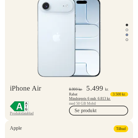
iPhone Air
5.499
8.999
kr.
kr.
Rabat
3.500
kr.
Mindstepris 6 mdr.
6.813
kr.
med 50 GB Mobil
Se produkt
Produktdatablad
Apple
Tilbud