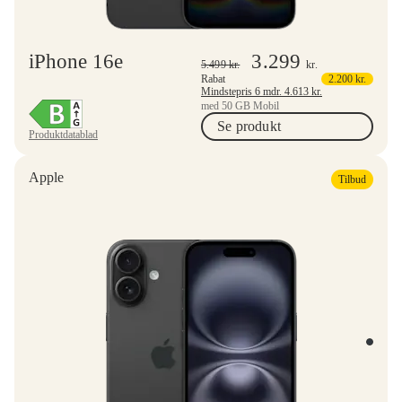
iPhone 16e
3.299
5.499
kr.
kr.
Rabat
2.200
kr.
Mindstepris 6 mdr.
4.613
kr.
med 50 GB Mobil
Se produkt
Produktdatablad
Apple
Tilbud