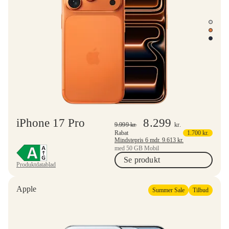
iPhone 17 Pro
8.299
9.999
kr.
kr.
Rabat
1.700
kr.
Mindstepris 6 mdr.
9.613
kr.
med 50 GB Mobil
Se produkt
Produktdatablad
Apple
Summer Sale
Tilbud