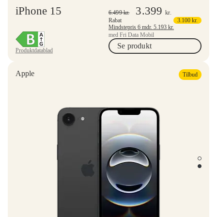
iPhone 15
3.399
6.499
kr.
kr.
Rabat
3.100
kr.
Mindstepris 6 mdr.
5.193
kr.
med Fri Data Mobil
Se produkt
Produktdatablad
Apple
Tilbud