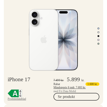
iPhone 17
5.899
7.499
kr.
kr.
Rabat
1.600
kr.
Mindstepris 6 mdr.
7.693
kr.
med Fri Data Mobil
Se produkt
Produktdatablad