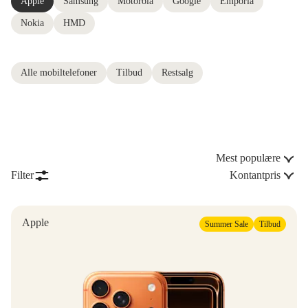
Apple
Samsung
Motorola
Google
Emporia
Nokia
HMD
Alle mobiltelefoner
Tilbud
Restsalg
Mest populære
Filter
Kontantpris
Apple
Summer Sale
Tilbud