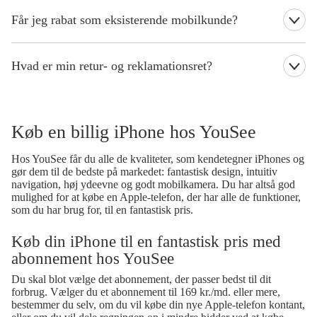
Den normale leveringstid er 2-3 hverdage.
Får jeg rabat som eksisterende mobilkunde?
Det er muligt at afdrage lånet via Betalingsservice, Giro/FIK
indbetalingskort eller via bankoverførsel. Lånet etableres som en
Der kan være en rabat forbundet med dit nuværende abonnement.
aftale mellem Resurs Bank og låntager. Låntager afdrager
Log ind øverst på siden, for at se, om du kan få rabat.
månedligt på lånet til Resurs Bank. Spørgsmål angående lån skal
Hvad er min retur- og reklamationsret?
rettes til Resurs Bank. Bemærk at det ikke er muligt at oprette et
lån på produkter til under 1.200 kr. eller at have mere end 2 aktive
Du har 14 dages fuld returret og 2 års reklamationsret på alle
låneaftaler.
mobiltelefoner hos YouSee.
Køb en billig iPhone hos YouSee
Hos YouSee får du alle de kvaliteter, som kendetegner iPhones og
gør dem til de bedste på markedet: fantastisk design, intuitiv
navigation, høj ydeevne og godt mobilkamera. Du har altså god
mulighed for at købe en Apple-telefon, der har alle de funktioner,
som du har brug for, til en fantastisk pris.
Køb din iPhone til en fantastisk pris med
abonnement hos YouSee
Du skal blot vælge det abonnement, der passer bedst til dit
forbrug. Vælger du et abonnement til 169 kr./md. eller mere,
bestemmer du selv, om du vil købe din nye Apple-telefon kontant,