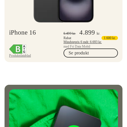
iPhone 16
4.899
6.499
kr.
kr.
Rabat
1.600
kr.
Mindstepris 6 mdr.
6.693
kr.
med Fri Data Mobil
Se produkt
Produktdatablad