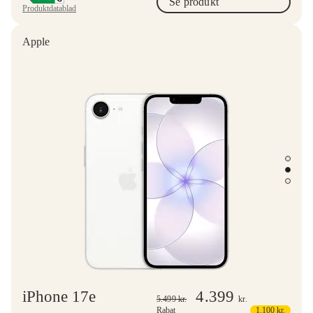
Se produkt
Produktdatablad
Apple
iPhone 17e
4.399
5.499
kr.
kr.
Rabat
1.100
kr.