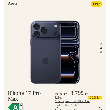
Apple
Tilbud
iPhone 17 Pro
8.799
10.999
kr.
kr.
Max
Rabat
2.200
kr.
Mindstepris 6 mdr.
10.593
kr.
med Fri Data Mobil